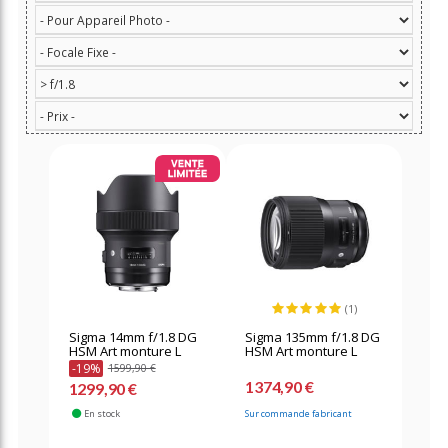
(1)
Sigma 14mm f/1.8 DG
Sigma 135mm f/1.8 DG
HSM Art monture L
HSM Art monture L
-19%
1599,90 €
1374,90 €
1299,90 €
En stock
Sur commande fabricant