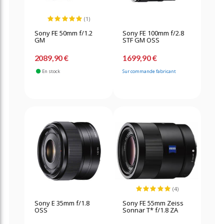
(1)
Sony FE 50mm f/1.2
Sony FE 100mm f/2.8
GM
STF GM OSS
2089,90 €
1699,90 €
En stock
Sur commande fabricant
(4)
Sony E 35mm f/1.8
Sony FE 55mm Zeiss
OSS
Sonnar T* f/1.8 ZA