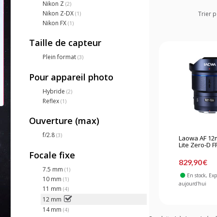
Nikon Z
(2)
Nikon Z-DX
(1)
Trier p
Nikon FX
(1)
Taille de capteur
Plein format
(3)
Pour appareil photo
Hybride
(2)
Reflex
(1)
Ouverture (max)
f/2.8
(3)
Laowa AF 12
Lite Zero-D FF
Focale fixe
829,90 €
7.5 mm
(1)
En stock
, Ex
10 mm
(1)
aujourd'hui
11 mm
(4)
12 mm
14 mm
(4)