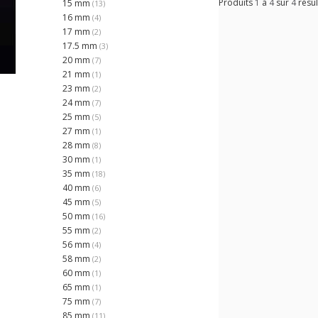
Produits
1
à
4
sur
4
résul
15 mm
(13)
16 mm
(4)
17 mm
(2)
17.5 mm
(3)
20 mm
(7)
21 mm
(1)
23 mm
(2)
24 mm
(7)
25 mm
(5)
27 mm
(1)
28 mm
(8)
30 mm
(1)
35 mm
(18)
40 mm
(6)
45 mm
(5)
50 mm
(16)
55 mm
(2)
56 mm
(4)
58 mm
(2)
60 mm
(1)
65 mm
(1)
75 mm
(7)
85 mm
(11)