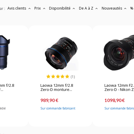
Avis clients
Prix
Disponibilité
De A à Z
Nouveautés
%
ar :
(1)
mm f/2.8
Laowa 12mm f/2.8
Laowa 12mm F2.
...
Zero-D monture...
Zero-D - Nikon Z
989,90 €
1098,90 €
pédié
Sur commande fabricant
Sur commande fabri