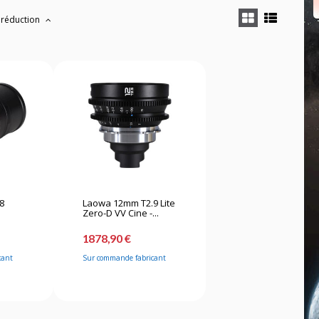
 réduction
8
Laowa 12mm T2.9 Lite
Zero-D VV Cine -...
1878,90 €
cant
Sur commande fabricant