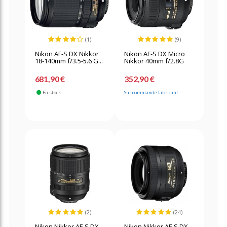
(1)
(9)
Nikon AF-S DX Nikkor
Nikon AF-S DX Micro
18-140mm f/3.5-5.6 G...
Nikkor 40mm f/2.8G
681,90 €
352,90 €
En stock
Sur commande fabricant
(2)
(24)
Nikon Nikkor AF-S DX
Nikon Nikkor AF-S DX