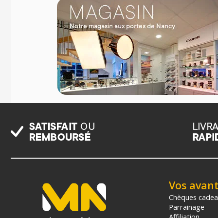
Vos avan
Chèques cade
Parrainage
Affiliation