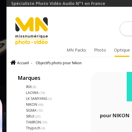
Spécialiste Photo Vidéo Audio N°1 en France
MN Packs
Photo
Optique
Accueil
›
Objectifs photo pour Nikon
Marques
IRIX
(8)
LAOWA
(74)
LK SAMYANG
(3)
NIKON
(66)
SIGMA
(10)
pour NIKON
SIRUI
(23)
TAMRON
(10)
Thypoch
(4)