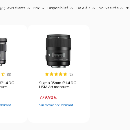
Avis clients
Prix
Disponibilité
De A à Z
Nouveautés
%
ar :
(8)
(2)
f/1.4 DG
Sigma 35mm f/1.4 DG
ure...
HSM Art monture...
779,90 €
abricant
Sur commande fabricant