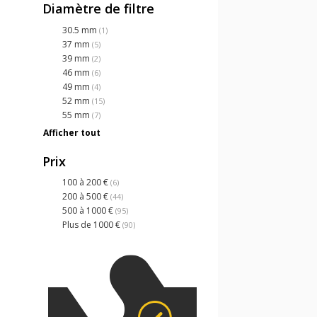
Diamètre de filtre
30.5 mm
(1)
37 mm
(5)
39 mm
(2)
46 mm
(6)
49 mm
(4)
52 mm
(15)
55 mm
(7)
Afficher tout
Prix
100 à 200 €
(6)
200 à 500 €
(44)
500 à 1000 €
(95)
Plus de 1000 €
(90)