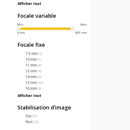
Afficher tout
Focale variable
Mini
Maxi
4 mm
800 mm
Focale fixe
7.5 mm
(1)
10 mm
(1)
11 mm
(4)
12 mm
(4)
14 mm
(4)
15 mm
(13)
16 mm
(4)
Afficher tout
Stabilisation d'image
Oui
(21)
Non
(25)