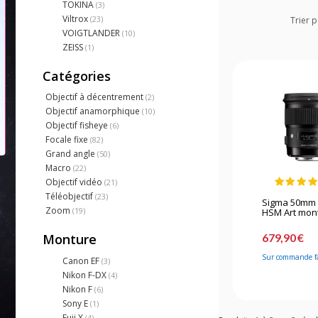
TOKINA
(3)
Viltrox
(23)
Trier p
VOIGTLANDER
(10)
ZEISS
(1)
Catégories
Objectif à décentrement
(2)
Objectif anamorphique
(10)
Objectif fisheye
(6)
Focale fixe
(82)
Grand angle
(50)
Macro
(22)
Objectif vidéo
(21)
Téléobjectif
(23)
Sigma 50mm 
Zoom
(19)
HSM Art mont
679,90 €
Monture
Sur commande f
Canon EF
(3)
Nikon F-DX
(4)
Nikon F
(6)
Sony E
(1)
Fuji X
(4)