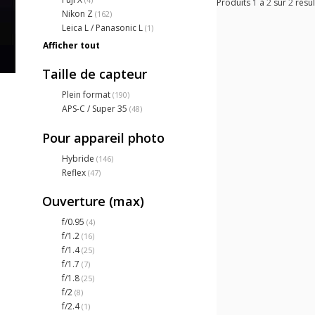
Produits
1
à
2
sur
2
résul
Nikon Z
(162)
Leica L / Panasonic L
(1)
Afficher tout
Taille de capteur
Plein format
(190)
APS-C / Super 35
(48)
Pour appareil photo
Hybride
(146)
Reflex
(47)
Ouverture (max)
f/0.95
(4)
f/1.2
(16)
f/1.4
(25)
f/1.7
(7)
f/1.8
(25)
f/2
(8)
f/2.4
(1)