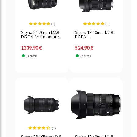
(5)
(6)
Sigma 24-70mm f/2.8
Sigma 18-50mm f/2.8
DG DN Art II monture...
DC DN...
1339,90 €
524,90 €
En stock
En stock
(3)
Sigma 28-105mm f/2.8
Sigma 17-40mm f/1.8