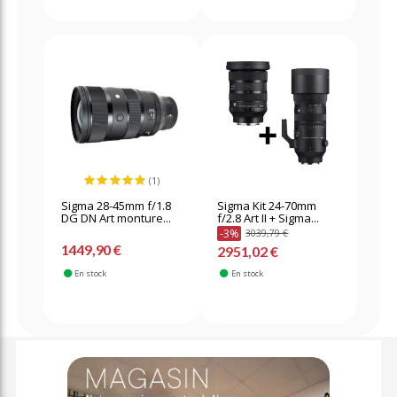
(1)
Sigma 28-45mm f/1.8
Sigma Kit 24-70mm
DG DN Art monture...
f/2.8 Art II + Sigma...
-3%
3039,79 €
1449,90 €
2951,02 €
En stock
En stock