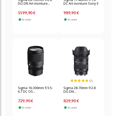
DG DN Art monture...
DC Art monture Sony E
1599,90 €
989,90 €
En stock
En stock
(2)
Sigma 16-300mm f/3.5-
Sigma 28-70mm f/2.8
6.7 DC OS...
DG DN...
729,90 €
829,90 €
En stock
En stock