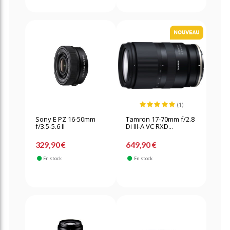
(1)
Sony E PZ 16-50mm
Tamron 17-70mm f/2.8
f/3.5-5.6 II
Di III-A VC RXD...
329,90 €
649,90 €
En stock
En stock