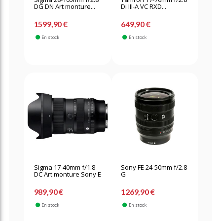
DG DN Art monture...
Di III-A VC RXD...
1599,90 €
649,90 €
En stock
En stock
Sigma 17-40mm f/1.8
Sony FE 24-50mm f/2.8
DC Art monture Sony E
G
989,90 €
1269,90 €
En stock
En stock