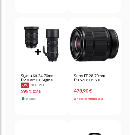
Sigma Kit 24-70mm
Sony FE 28-70mm
f/2.8 Art II + Sigma...
f/3.5-5.6 OSS II
-3%
3039,79 €
478,90 €
2951,02 €
En stock
Sans délai fournisseur