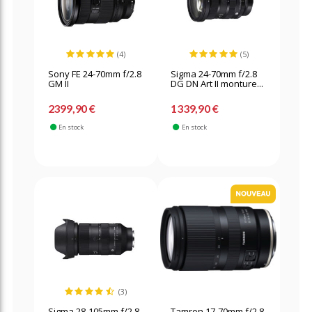
(4)
(5)
Sony FE 24-70mm f/2.8
Sigma 24-70mm f/2.8
GM II
DG DN Art II monture...
2399,90 €
1339,90 €
En stock
En stock
(3)
Sigma 28-105mm f/2.8
Tamron 17-70mm f/2.8