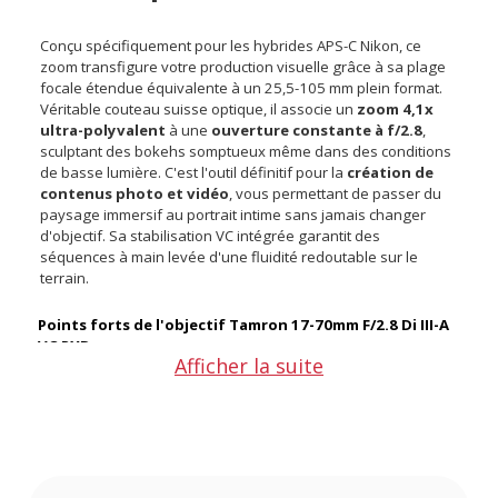
Conçu spécifiquement pour les hybrides APS-C Nikon, ce
zoom transfigure votre production visuelle grâce à sa plage
focale étendue équivalente à un 25,5-105 mm plein format.
Véritable couteau suisse optique, il associe un
zoom 4,1x
ultra-polyvalent
à une
ouverture constante à f/2.8
,
sculptant des bokehs somptueux même dans des conditions
de basse lumière. C'est l'outil définitif pour la
création de
contenus photo et vidéo
, vous permettant de passer du
paysage immersif au portrait intime sans jamais changer
d'objectif. Sa stabilisation VC intégrée garantit des
séquences à main levée d'une fluidité redoutable sur le
terrain.
Points forts de l'objectif Tamron 17-70mm F/2.8 Di III-A
VC RXD :
Afficher la suite
Plage focale étendue pour une polyvalence absolue sur
le terrain
Ouverture constante f/2.8 isolant parfaitement vos sujets
en portrait
Stabilisation VC intégrée garantissant des vidéos
parfaitement fluides