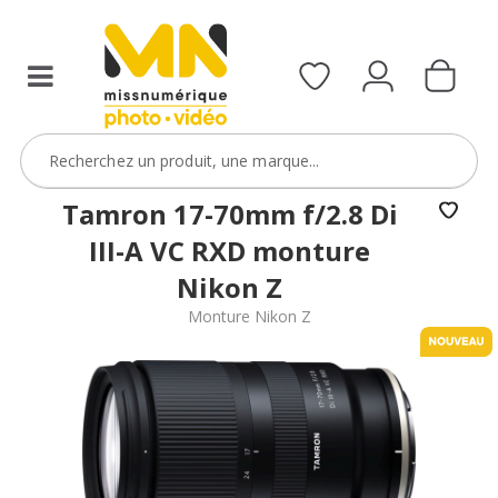
filtres
avec
le
code
ObjectifFiltre5
VOIR L'OFFRE
Tamron 17-70mm f/2.8 Di
III-A VC RXD monture
Nikon Z
Monture Nikon Z