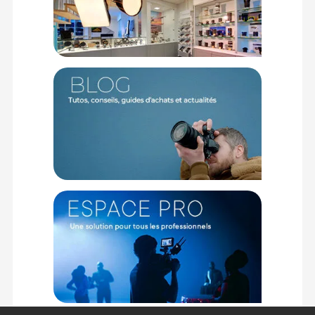
Pensé pour les créateurs de contenu exigeants, ce modèle
embarque le mécanisme de stabilisation d'image VC propre à
la marque. Ce système compense les vibrations pour délivrer
des captations fluides à main levée, vous assurant des
images exploitables même en mouvement. Couplé à
l'autofocus RXD qui accroche les sujets avec une rapidité
fulgurante et dans un silence monacal, vos pistes sonores
restent vierges de tout bruit parasite. La réduction du
phénomène de focus breathing assure quant à elle des
transitions de netteté d'un grand naturel, conférant un
aspect cinématographique immédiat à vos plans.
Ergonomie optimisée pour le terrain
Malgré ses capacités remarquables, l'optique conserve un
poids maîtrisé de 540 grammes pour une longueur de 121,3
mm, assurant une prise en main équilibrée sur de longues
journées de marche et une installation aisée sur
stabilisateur. Avec une distance de mise au point minimale
tombant à 0,19 m au grand-angle, vous pouvez plonger au c?
ur de l'action pour des perspectives macro saisissantes.
Enfin, sa conception tropicalisée associée à un revêtement
protecteur au fluor sur la lentille frontale vous permet
d'affronter les éléments en toute sérénité lors de vos
expéditions photographiques.