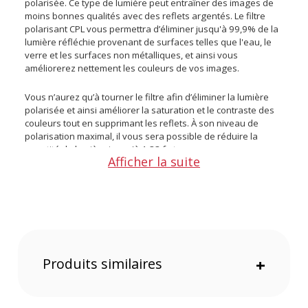
polarisée. Ce type de lumière peut entraîner des images de
moins bonnes qualités avec des reflets argentés. Le filtre
polarisant CPL vous permettra d’éliminer jusqu'à 99,9% de la
lumière réfléchie provenant de surfaces telles que l'eau, le
verre et les surfaces non métalliques, et ainsi vous
améliorerez nettement les couleurs de vos images.
Vous n’aurez qu’à tourner le filtre afin d’éliminer la lumière
polarisée et ainsi améliorer la saturation et le contraste des
couleurs tout en supprimant les reflets. À son niveau de
polarisation maximal, il vous sera possible de réduire la
quantité de lumière jusqu'à 1,33 f-stop.
Afficher la suite
Points forts du filtre polarisant circulaire (CPL) d’un
diamètre de 67 mm de Urth :
Elimine 99.9 % de la lumière réfléchie sur l’eau, le verre ou
les surfaces non métalliques
Bordure en magnalium ultra-mince
Produits similaires
+
Double filetage
Une marque éco-responsable
Protection de qualité, facile à nettoyer
Neutralise la lumière polarisée pour des couleurs plus