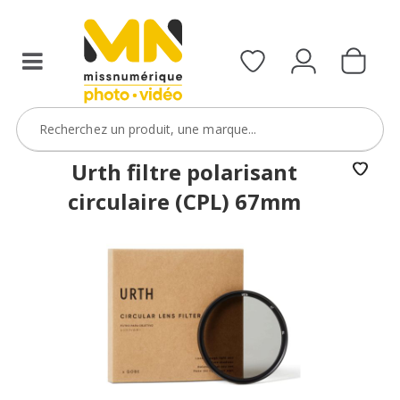
filtres
avec
le
code
ObjectifFiltre5
VOIR L'OFFRE
Urth filtre polarisant
circulaire (CPL) 67mm