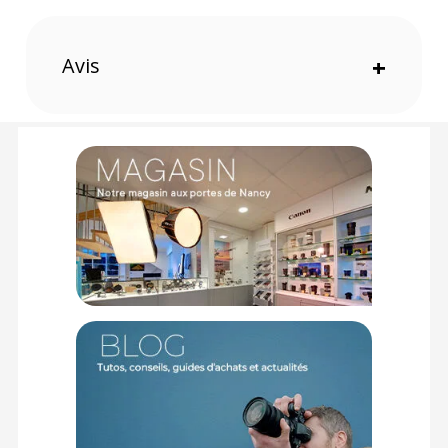
fidèle
Meilleure saturation des couleurs
Contraste plus fort pour des images plus vives
Avis
+
Idéal pour la photographie de paysage et de nature
Un filtre de qualité supérieure
Le verre haut de gamme de ce filtre est fabriqué par AGC au
Japon et possède un nano-revêtement à 8 couches afin de
vous offrir une polarisation exceptionnelle. Vous pourrez
également profiter d’une protection supplémentaire et d’un
nettoyage facile.
Le filtre CPL de Urth sera équipé d'une lunette ultra-mince en
magnalium durable, conçue spécialement pour éviter le
vignettage.
De plus, vous pourrez profiter de son double filetage qui
vous permettra de venir empiler les filtres ou de vous en
servir comme de bouchon à vis.
Conception éco-responsable
La marque Urth a pour objectif d'avoir un impact positif et
durable sur l'environnement. Ils plantent 5 arbres pour
chaque produit vendu.