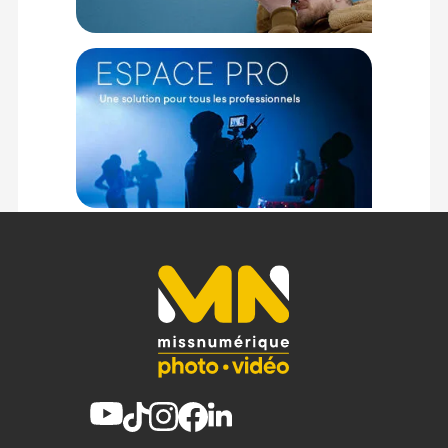
Les nouveaux produits sont conçus avec des matériaux à
faible impact et pensé pour minimiser les déchets. De plus,
tous les emballages ont été pensés pour éliminer le
plastique, afin d’utiliser des matériaux recyclés, qui seront
recyclable par la suite.
Caractéristiques du filtre polarisant circulaire (CPL)
d’un diamètre de 67 mm de Urth :
GENERAL
Modèle : Filtre polarisant circulaire (CPL) 67 mm
Marque : Urth
Référence : UCPLST67
PRATIQUE
Taille de filtre : 67 mm
Style : Visser
Type d’effet : Polarisant
FILTRAGE
Type de revêtement de surface : Nano-revêtement de 8
couches