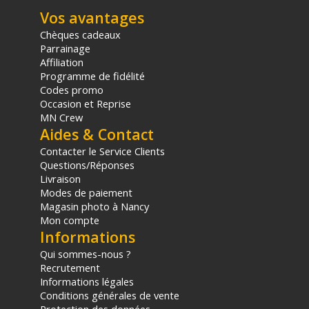
Verre optique : Verre Japonais AGC
Vos avantages
Réduction de lumière : 1.33 diaphragme
Chèques cadeaux
Parrainage
Affiliation
CONTENU DU CARTON
Programme de fidélité
1x Filtre polarisant circulaire (CPL) 67 mm
Codes promo
1x Jeu de bouchons de protection
Occasion et Reprise
1x Chiffon de nettoyage
MN Crew
Offre valable jusqu'au 06-08-2026 inclus.
Aides & Contact
Contacter le Service Clients
Questions/Réponses
Code EAN Urth filtre polarisant circulaire (CPL) 67mm - Filtre
Livraison
photo - Achat et prix :
9354842004247
Modes de paiement
Garantie 2 ans
Magasin photo à Nancy
Mon compte
(1) Nombre de points Fidélité estimés, hors remises au panier, basé
sur le prix TTC en €, les points seront effectivement calculés dans le
Informations
panier.
Qui sommes-nous ?
Recrutement
Informations légales
Conditions générales de vente
Protection des données