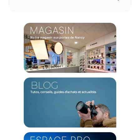
trois angles différents (22°, 50° et 83°), garantissant ainsi un
positionnement précis sur n'importe quel type de surface.
Conçu pour la mobilité et la durabilité
Pensé pour les créateurs nomades, ce trépied allie légèreté
et robustesse. Pesant environ 800 g, il se replie à une
hauteur extrêmement compacte de 31,5 cm, ce qui le rend
facile à transporter et à ranger dans votre sac lors de vos
voyages ou tournages en extérieur. Fabriqué à partir de
matériaux de haute qualité tels que l'alliage d'aluminium et
l'acier inoxydable, il offre une grande durabilité au fil du
temps. Ses embouts de pieds en silicone antidérapants
assurent quant à eux un maintien parfait pour sécuriser
votre matériel.
Caractéristiques du trépied OBSBOT Foldable
Lightweight Tripod
Marque : OBSBOT
Modèle : Foldable Lightweight Tripod
Catégorie : Trépied photo/vidéo
Hauteur de travail : De 24 cm à 144 cm