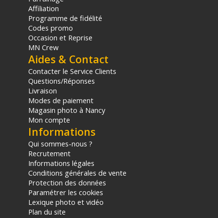
Affiliation
d'achat, sur la base d'une expédition Chronopost 24H vers un point
Programme de fidélité
relais situé en France continentale uniquement, valable uniquement
Codes promo
sur les produits de moins de 1m et moins de 20Kg.
(2) Sous réserve d'éligibilité.
Occasion et Reprise
(3) Nombre de points Fidélité estimés, hors remises au panier, basé
MN Crew
sur le prix TTC en €, les points seront effectivement calculés dans le
Aides & Contact
panier.
Contacter le Service Clients
Questions/Réponses
Livraison
Modes de paiement
Magasin photo à Nancy
Mon compte
Informations
Qui sommes-nous ?
Recrutement
Informations légales
Conditions générales de vente
Protection des données
Paramétrer les cookies
Lexique photo et vidéo
Plan du site