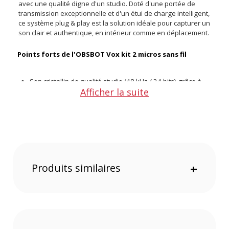
avec une qualité digne d'un studio. Doté d'une portée de
transmission exceptionnelle et d'un étui de charge intelligent,
ce système plug & play est la solution idéale pour capturer un
son clair et authentique, en intérieur comme en déplacement.
Points forts de l'OBSBOT Vox kit 2 micros sans fil
Son cristallin de qualité studio (48 kHz / 24 bits) grâce à
Afficher la suite
des micros omnidirectionnels haute sensibilité.
Transmission sans fil 2,4 GHz ultra-stable avec une
portée étendue allant jusqu'à 300 mètres.
Kit double (2 émetteurs, 1 récepteur) parfait pour les
interviews et les podcasts à deux intervenants.
Connectivité Plug & Play universelle via le récepteur USB-
C, compatible ordinateurs, smartphones et tablettes.
Produits similaires
+
Un son clair, riche et naturel
Grâce à son microphone omnidirectionnel haute sensibilité,
l'OBSBOT Vox capture la voix avec une restitution fidèle et
élimine les bruits parasites. Son rapport signal/bruit de 74 dB
et son enregistrement haute résolution (48 kHz / 24 bits)
garantissent un rendu sonore extrêmement propre, digne