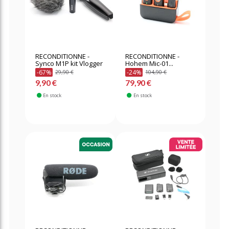
RECONDITIONNE -
RECONDITIONNE -
Synco M1P kit Vlogger
Hohem Mic-01...
-67%
-24%
29,90 €
104,90 €
9,90 €
79,90 €
En stock
En stock