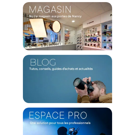
précision en toutes circonstances.
Technologie HDR pour un rendu cinématographique
La prise en charge du HDR élargit la plage dynamique de vos
images. Les couleurs sont plus éclatantes, les noirs plus
profonds, et les hautes lumières gagnent en intensité, pour
une immersion visuelle sans compromis.
Outils professionnels intégrés
Focus peaking, fausses couleurs, forme d’onde,
histogramme… L’OSEE T7 intègre une palette complète
d’outils de contrôle d’image pour vous permettre de
peaufiner chaque prise avec exactitude.
Connectivité fluide et polyvalente
Avec ses entrées et sorties HDMI, le moniteur s’adapte
facilement à votre caméra, drone ou tout autre périphérique,
pour un flux de travail sans interruption.
Caractéristiques du Moniteur 7" T7 par Osee :
CORPS DU MONITEUR