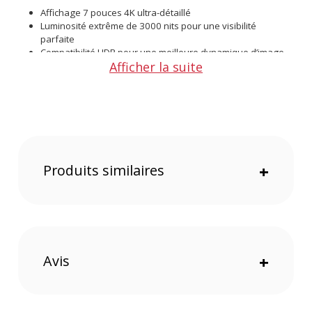
Affichage 7 pouces 4K ultra-détaillé
Luminosité extrême de 3000 nits pour une visibilité
parfaite
Compatibilité HDR pour une meilleure dynamique d’image
Afficher la suite
Entrée et sortie HDMI pour une connectivité optimale
Outils professionnels intégrés pour le focus et
l’exposition
Pare-soleil inclus pour une lisibilité améliorée en extérieur
Kit complet avec housse de transport et support batterie
Construction robuste et légère pour les déplacements
Interface intuitive et navigation fluide dans les menus
Produits similaires
+
Une qualité d’image saisissante
Le cœur de l’OSEE T7, c’est son écran 7 pouces à résolution
4K, qui restitue chaque détail avec une netteté remarquable.
Il est spécialement conçu pour révéler toute la richesse de
vos images, que vous soyez en extérieur ou en studio.
Avis
+
Visibilité inégalée, même en lumière directe
Grâce à une luminosité impressionnante de 3000 nits, le
moniteur assure une lisibilité parfaite, même sous un soleil
intense. Fini les reflets gênants, vous travaillez avec