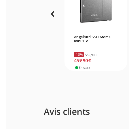
Angelbird SSD AtomX
mini 1To
-18%
559,90 €
459,90 €
En stock
Avis clients