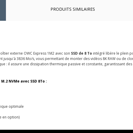
PRODUITS SIMILAIRES
le boîtier externe OWC Express 1M2 avec son
SSD de 8 To
intégré libère le plein p
llant jusqu'à 3836 Mo/s, vous permettant de monter des vidéos 8K RAW ou de clo
que : il assure une dissipation thermique passive et constante, garantissant 
r M.2 NVMe avec SSD 8To :
mique optimale
e en option)