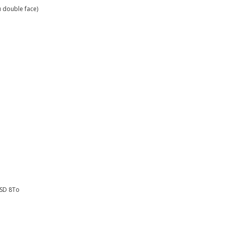
u double face)
SSD 8To