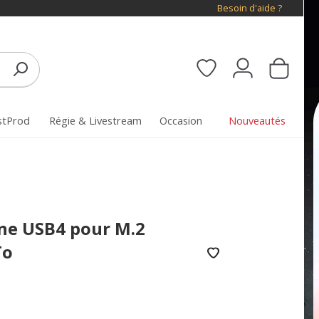
Besoin d'aide ?
stProd
Régie & Livestream
Occasion
Nouveautés
rne USB4 pour M.2
To