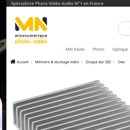
Spécialiste Photo Vidéo Audio N°1 en France
MN Packs
Photo
Optique
Accueil
›
Mémoire & stockage vidéo
›
Disque dur SSD
›
Owc