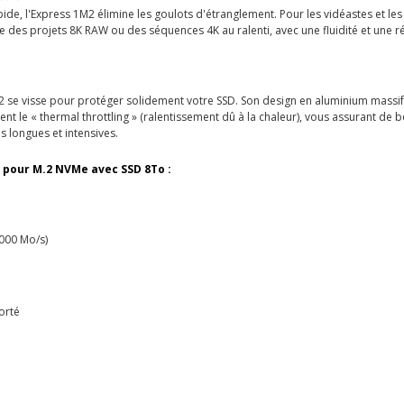
de, l'Express 1M2 élimine les goulots d'étranglement. Pour les vidéastes et les
me des projets 8K RAW ou des séquences 4K au ralenti, avec une fluidité et une 
M2 se visse pour protéger solidement votre SSD. Son design en aluminium massif
nt le « thermal throttling » (ralentissement dû à la chaleur), vous assurant de
s longues et intensives.
 pour M.2 NVMe avec SSD 8To :
5000 Mo/s)
orté