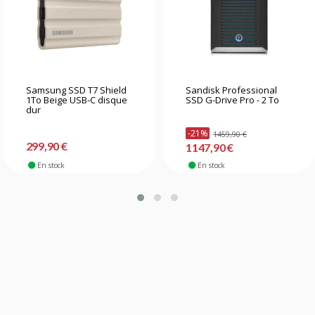
Samsung SSD T7 Shield
Sandisk Professional
1To Beige USB-C disque
SSD G-Drive Pro - 2 To
dur
-21%
1459,90 €
299,90 €
1147,90 €
En stock
En stock