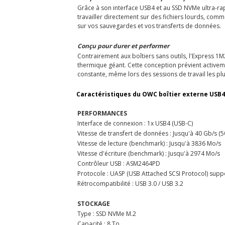
Grâce à son interface USB4 et au SSD NVMe ultra-rapi
travailler directement sur des fichiers lourds, com
sur vos sauvegardes et vos transferts de données.
Conçu pour durer et performer
Contrairement aux boîtiers sans outils, l'Express 1
thermique géant. Cette conception prévient activeme
constante, même lors des sessions de travail les plu
Caractéristiques du OWC boîtier externe USB4
PERFORMANCES
Interface de connexion : 1x USB4 (USB-C)
Vitesse de transfert de données : Jusqu'à 40 Gb/s (
Vitesse de lecture (benchmark) : Jusqu'à 3836 Mo/s
Vitesse d'écriture (benchmark) : Jusqu'à 2974 Mo/s
Contrôleur USB : ASM2464PD
Protocole : UASP (USB Attached SCSI Protocol) supp
Rétrocompatibilité : USB 3.0 / USB 3.2
STOCKAGE
Type : SSD NVMe M.2
Capacité : 8 To