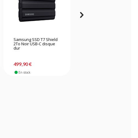
Samsung SSD T7 Shield
Sandisk Professional
2To Noir USB-C disque
SSD G-Drive - 2 To
dur
-20%
399,90 €
499,90 €
319,90 €
En stock
En stock