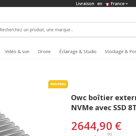
Livraison
en
France
Vidéo & son
Drone
Éclairage & Studio
Stockage & Po
Owc boîtier exte
NVMe avec SSD 8
2644,90 €
(1)