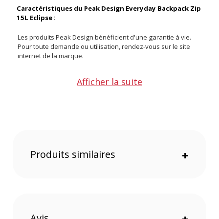
Caractéristiques du Peak Design Everyday Backpack Zip
15L Eclipse :
Les produits Peak Design bénéficient d'une garantie à vie.
Pour toute demande ou utilisation, rendez-vous sur le site
internet de la marque.
Couleur : Eclipse
Afficher la suite
Compatibilité : MacBook Pro 13" (jusqu'à 22,9 × 2,5 × 33 cm)
Capacité : 15 L
Système d'ouverture : Zip ultra-résistant sur 270°
Organisation interne : 2 séparateurs FlexFold™ amovibles
Compartiments : Pochette dédiée pour ordinateur, pochettes
internes pour petits objets
Poches latérales : Extensibles pour bouteille ou trépied
Produits similaires
+
Portage supplémentaire : 2 sangles de transport externes
dissimulables
Transport facilité : Passage pour poignée de valise
Matériaux : Toile nylon 400D recyclée avec traitement
déperlant, fond 900D étanche
Poids sans séparateurs : 1,14 kg
Avis
+
Poids avec séparateurs : 1,34 kg