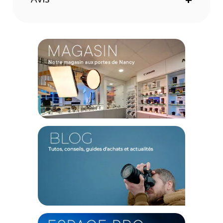
Dimensions maximales pour l'ordinateur : 22,9 × 2,5 × 33 cm
CONTENU DU CARTON
1 x Everyday Backpack Zip 15L
2 x Séparateurs FlexFold™
1 x Sangle de poitrine
1 x Attache-clés Anchor Link™
2 x Sangles de transport externes Cord Hook™ longues
Offre valable jusqu'au 06-08-2026 inclus.
Code EAN Peak Design Everyday Backpack Zip 15L Eclipse -
Sac à dos photo - Achat et Prix :
818373028176
Garantie 2 ans
(1) Offre valable jusqu'au 31 Décembre 2030 à partir de 49 euros
d'achat, sur la base d'une expédition Chronopost 24H vers un point
relais situé en France continentale uniquement, valable uniquement
sur les produits de moins de 1m et moins de 20Kg.
(2) Sous réserve d'éligibilité.
(3) Nombre de points Fidélité estimés, hors remises au panier, basé
sur le prix TTC en €, les points seront effectivement calculés dans le