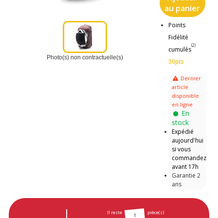
au panier
Points
Fidélité
(2)
cumulés
Photo(s) non contractuelle(s)
30pts
Dernier
article
disponible
en ligne
En
stock
Expédié
aujourd'hui
si vous
commandez
avant 17h
Garantie 2
ans
Il reste
pièce(s)
1