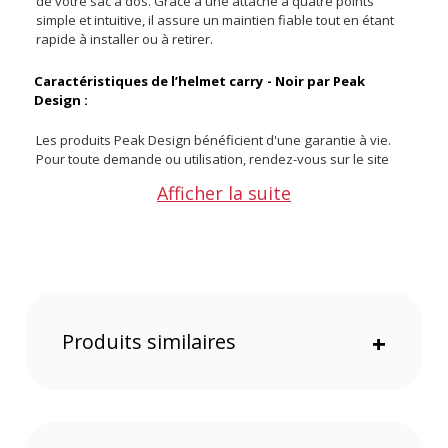
de votre sac à dos. Grâce à une attache à quatre points
simple et intuitive, il assure un maintien fiable tout en étant
rapide à installer ou à retirer.
Caractéristiques de l’helmet carry - Noir par Peak
Design :
Les produits Peak Design bénéficient d'une garantie à vie.
Pour toute demande ou utilisation, rendez-vous sur le site
internet de la marque.
Afficher la suite
Fixation
: à quatre points
Compatibilité :
avec la plupart des sacs à dos dotés de
passants ou de points d’attache externes
Couleur :
Noir
Produits similaires
+
CONTENU DU CARTON
1x helmet carry - Noir
Offre valable jusqu'au 07-08-2026 inclus.
Code EAN Peak Design helmet carry - Noir :
818373027940