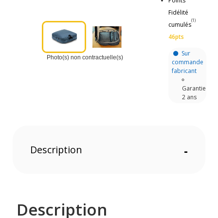
Points
Fidélité
(1)
cumulés
46pts
Sur
Photo(s) non contractuelle(s)
commande
fabricant
Garantie
2 ans
Description
-
Description