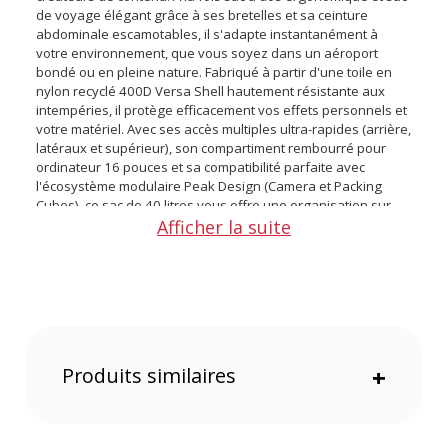
de voyage élégant grâce à ses bretelles et sa ceinture
abdominale escamotables, il s'adapte instantanément à
votre environnement, que vous soyez dans un aéroport
bondé ou en pleine nature. Fabriqué à partir d'une toile en
nylon recyclé 400D Versa Shell hautement résistante aux
intempéries, il protège efficacement vos effets personnels et
votre matériel. Avec ses accès multiples ultra-rapides (arrière,
latéraux et supérieur), son compartiment rembourré pour
ordinateur 16 pouces et sa compatibilité parfaite avec
l'écosystème modulaire Peak Design (Camera et Packing
Cubes), ce sac de 40 litres vous offre une organisation sur
Afficher la suite
mesure imbattable. Voyagez avec style, confort et sérénité
grâce à sa conception durable, garantie à vie et
respectueuse de l'environnement.
Caractéristiques du sac Peak Design Travel Backpack 2-
en-1 40L Sauge :
Les produits Peak Design bénéficient d'une garantie à vie.
Produits similaires
+
Pour toute demande ou utilisation, rendez-vous sur le site
internet de la marque.
Type de sac : Sac à dos de voyage hybride 2-en-1 (Sac à dos