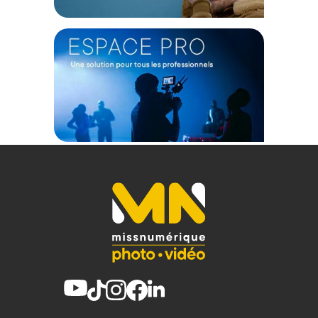
1x Sangle de poitrine réglable
Offre valable jusqu'au 08-08-2026 inclus.
Code EAN Peak Design Travel Backpack 2-en-1 40L Sauge -
Sac à dos photo - Achat et Prix :
850075812578
Garantie 2 ans
(1) Offre valable jusqu'au 31 Décembre 2030 à partir de 49 euros
d'achat, sur la base d'une expédition Chronopost 24H vers un point
relais situé en France continentale uniquement, valable uniquement
sur les produits de moins de 1m et moins de 20Kg.
(2) Sous réserve d'éligibilité.
(3) Nombre de points Fidélité estimés, hors remises au panier, basé
sur le prix TTC en €, les points seront effectivement calculés dans le
panier.