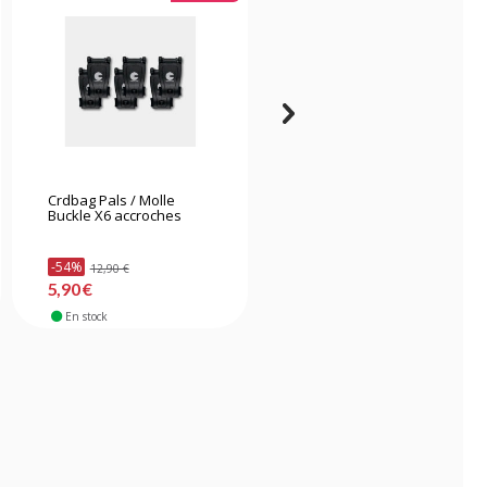
Crdbag Pals / Molle
Tenba 636-622 BYOB 9
Buckle X6 accroches
Camera Insert Noir
-54%
12,90 €
31,90 €
5,90 €
En stock
Bientôt disponible