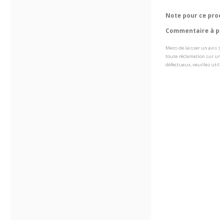
Note pour ce pro
Commentaire à pr
Merci de laisser un avis
toute réclamation sur un
défectueux, veuillez util