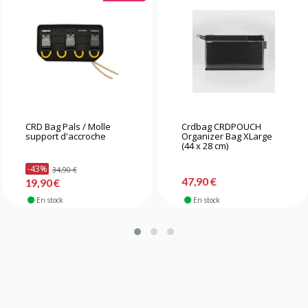
CRD Bag Pals / Molle
Crdbag CRDPOUCH
support d'accroche
Organizer Bag XLarge
(44 x 28 cm)
-43%
34,90 €
47,90 €
19,90 €
En stock
En stock