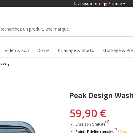
Livraison
en
France
Vidéo & son
Drone
Éclairage & Studio
Stockage & Po
 design
Peak Design Was
59,90 €
(1)
Livraison Gratuite
(2)
Points Fidélité cumulés
60pts