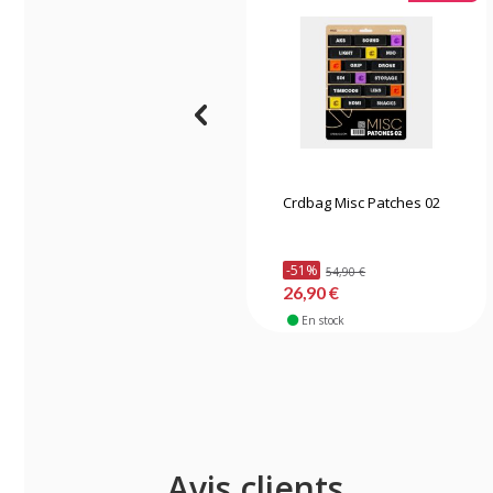
Crdbag Misc Patches 02
-51%
54,90 €
26,90 €
En stock
Avis clients