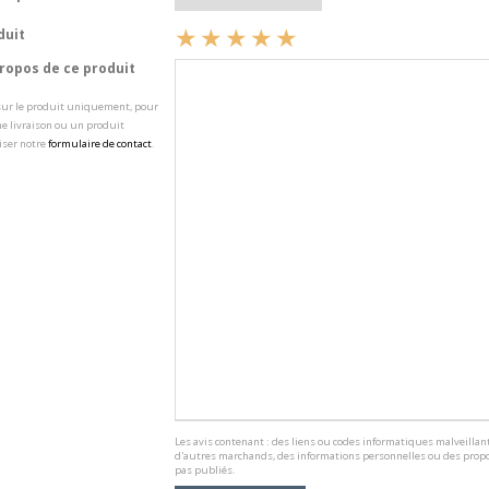
duit
opos de ce produit
 sur le produit uniquement, pour
e livraison ou un produit
iser notre
formulaire de contact
.
Les avis contenant : des liens ou codes informatiques malveillant
d'autres marchands, des informations personnelles ou des propo
pas publiés.