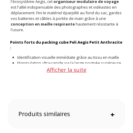
l'écosystème Aegis, cet
organiseur modulaire de voyage
est l'allié indispensable des photographes et vidéastes en
déplacement. Fini le matériel éparpillé au fond du sac, gardez
vos batteries et câbles à portée de main grâce à une
conception en maille respirante
hautement résistante à
l'usure.
Points forts du packing cube Peli Aegis Petit Anthracite
:
Identification visuelle immédiate grâce au tissu en maille
Manipulation ultra-rapide via la large poignée supérieure
Fermetures éclair YKK taillées pour les conditions
Afficher la suite
extrêmes
Modularité d'accroche totale avec les boucles externes
Rangement sécurisé pour vos câbles et batteries
Aération optimale évitant toute condensation sur
l'électronique
Une organisation chirurgicale de votre équipement
Produits similaires
+
Le transport de petits accessoires devient vite un casse-tête
lors des tournages en extérieur. Ce module compact résout
ce problème en créant un espace dédié et isolé pour vos