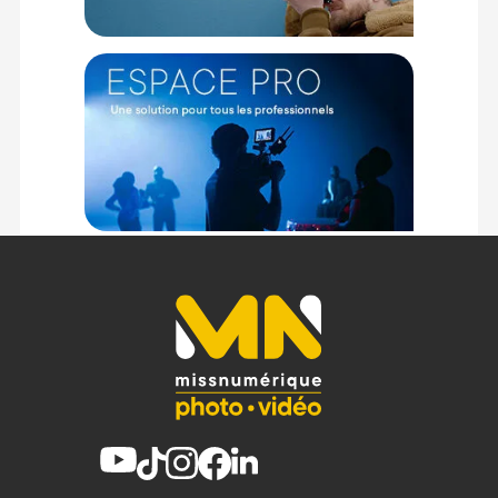
Compatibilité : Gamme Aegis (valises rigides, sacs polochons
et sacs à dos)
Matériau extérieur : Maille mono ripstop respirante
Type de fermeture : Glissière YKK
Options de transport : Poignée supérieure et boucles
d'attache
Couleur : Anthracite
Dimensions : 18 x 13 x 9 cm
Poids : Environ 60 grammes
CONTENU DU CARTON
1x Peli Aegis Packing Cube Petit (Anthracite)
Offre valable jusqu'au 08-08-2026 inclus.
Code EAN Peli Aegis Packing Cube Petit - Anthracite -
Bagagerie - Achat & prix :
019428193249
Garantie 2 ans
(1) Nombre de points Fidélité estimés, hors remises au panier, basé
sur le prix TTC en €, les points seront effectivement calculés dans le