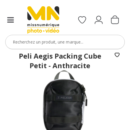
Sony
FX5
avec
le
code
FXVIDEO15
VOIR L'OFFRE
Peli Aegis Packing Cube
Petit - Anthracite