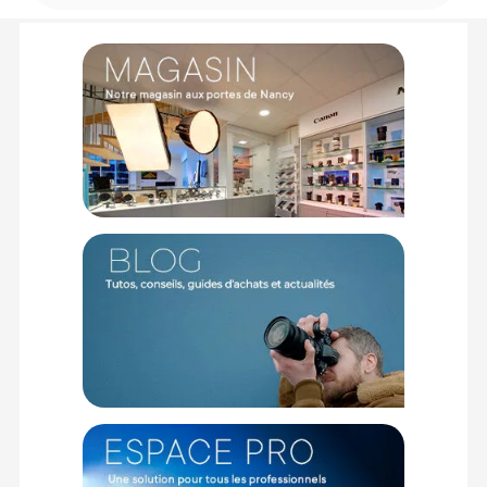
Autonomie prolongée et confort de visée
Ce kit inclut une seconde batterie D-LI92 pour doubler votre
autonomie et ne rater aucune scène décisive en photo ou en
vidéo Full HD stabilisée. Son écran LCD antireflet de 68 mm de
diagonale est optimisé pour les environnements lumineux.
En ajustant sa luminosité selon l'ensoleillement, vous cadrez
vos sujets avec un confort visuel exceptionnel, garantissant
des compositions parfaites sans être gêné par les reflets sur
la neige ou l'eau.
Caractéristiques du kit Pentax WG-90 Bleu :
GÉNÉRAL
Modèle : Appareil photo compact étanche Pentax WG-90 Bleu
Marque : Pentax / Ricoh
IMAGERIE
Résolution efficace : 16 mégapixels
Capteur d'images : CMOS de type 1/2,3 pouces
Stabilisation d'image : Numérique
OPTIQUE