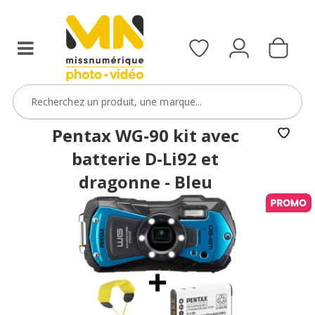
reflex,
compact,
bridge
ou
étanche)
avec
le
code
Pentax WG-90 kit avec
BoitierBatterie5
batterie D-Li92 et
VOIR L'OFFRE
dragonne - Bleu