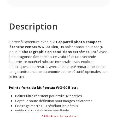
Description
Partez à l'aventure avec le
kit appareil photo compact
étanche
Pentax
WG-90 Bleu
, un boîtier baroudeur conçu
pour la
photographie en conditions extrêmes
. Livré avec
une dragonne flottante haute visibilité et une seconde
batterie, ce matériel robuste immortalise vos exploits
aquatiques et terrestres avec une netteté remarquable tout
en garantissant une autonomie et une sécurité optimales sur
le terrain.
Points forts du kit Pentax WG-90 Bleu :
Boîtier ultra résistant pour milieux hostiles
Capteur haute définition pour images éclatantes
Éclairage macro LED révélant les détails
Vidéo Full HD stabilisée très fluide
Batterie supplémentaire doublant votre temps d'action
Afficher la suite