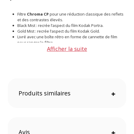
Filtre
Chroma CP
pour une réduction classique des reflets
et des contrastes élevés.
Black Mist : recrée l’aspect du film Kodak Portra.
Gold Mist : recrée l’aspect du film Kodak Gold.
Livré avec une boîte rétro en forme de cannette de film
pour ranger le filtre.
Afficher la suite
Verre Chroma moderne dans un design vintage.
Produit
Poids : 20g
Diamètre : 62mm
Épaisseur : 10mm
Produits similaires
+
Contenu du carton
1x filtre 135 series Chroma CP 62mm par Polar Pro
1x Case 135 series Chroma CP 62mm par Polar Pro
Offre valable jusqu'au 09-08-2026 inclus.
Avis
+