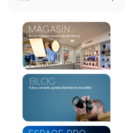
Code EAN Polar Pro filtre 135 Series Chroma CP 62mm - filtre
photo - achat et prix :
810148703448
Garantie 2 ans
(1) Offre valable jusqu'au 31 Décembre 2030 à partir de 49 euros
d'achat, sur la base d'une expédition Chronopost 24H vers un point
relais situé en France continentale uniquement, valable uniquement
sur les produits de moins de 1m et moins de 20Kg.
(2) Nombre de points Fidélité estimés, hors remises au panier, basé
sur le prix TTC en €, les points seront effectivement calculés dans le
panier.