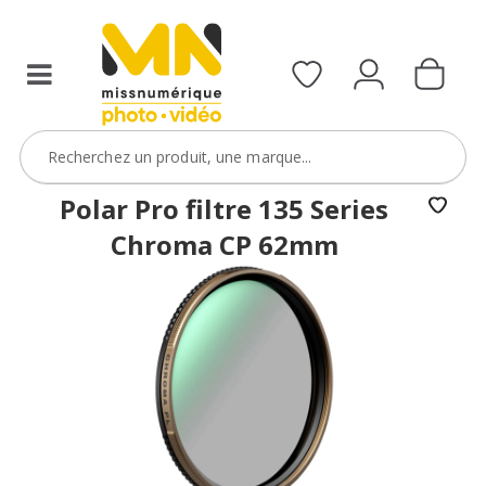
filtres
avec
le
code
ObjectifFiltre5
VOIR L'OFFRE
Polar Pro filtre 135 Series
Chroma CP 62mm