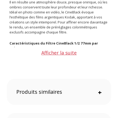
Il en résulte une atmosphère douce, presque onirique, où les
ombres conservent toute leur profondeur et leur richesse.
Idéal en photo comme en vidéo, le CineBlack évoque
l’esthétique des films argentiques Kodak, apportant à vos
créations un style intemporel. Pour affiner encore davantage
le rendu, un ensemble de préréglages colorimétriques
exclusifs accompagne chaque filtre.
Caractéristiques du Filtre CineBlack 1/2 77mm par
PolarPro :
Afficher la suite
Type de filtre
: Diffusion / Black Mist 1/2
Diamètres
: 77mm
Poids
: 29 g
CONTENU DU CARTON
1x Filtre CineBlack 77mm (densité 1/2)
Produits similaires
+
1x Étui de protection
Offre valable jusqu'au 06-08-2026 inclus.
Code EAN PolarPro filtre CineBlack 1/2 77mm - Filtre photo -
Achat et Prix :
810148700812