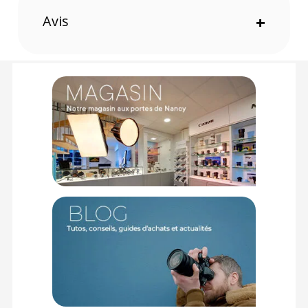
Garantie 2 ans
Avis
+
(1) Offre valable jusqu'au 31 Décembre 2030 à partir de 49 euros
d'achat, sur la base d'une expédition Chronopost 24H vers un point
relais situé en France continentale uniquement, valable uniquement
sur les produits de moins de 1m et moins de 20Kg.
(2) Nombre de points Fidélité estimés, hors remises au panier, basé
sur le prix TTC en €, les points seront effectivement calculés dans le
panier.