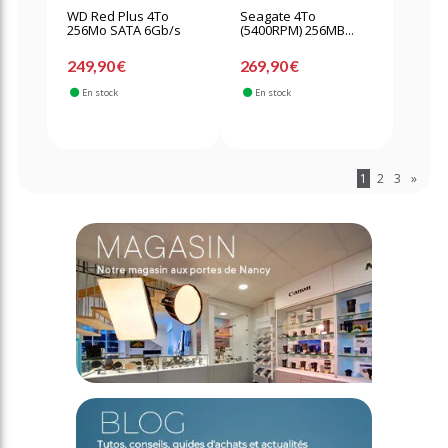
WD Red Plus 4To
Seagate 4To
256Mo SATA 6Gb/s
(5400RPM) 256MB...
249,90 €
269,90 €
En stock
En stock
1
2
3
»