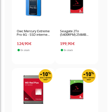
Owc Mercury Extreme
Seagate 2To
Pro 6G - SSD interne...
(5400RPM) 256MB...
124,90 €
199,90 €
En stock
En stock