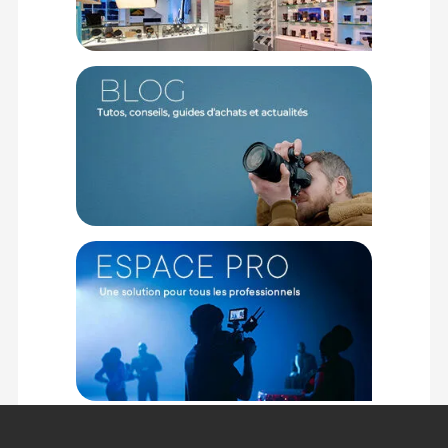
1 boîte de rangement étanche et résistante aux chocs
1 brise vent fourrure
1 bonnette résistante à l'eau
1 cable MiCon détachable de 1,20m renforcé au Kevlar
1 pince de fixation
1 kit de nettoyage
Offre valable jusqu'au 08-08-2026 inclus.
Code EAN RODE micro-cravate Lavalier :
698813001569
Garantie 5 ans
(1) Offre valable jusqu'au 31 Décembre 2030 à partir de 49 euros
d'achat, sur la base d'une expédition Chronopost 24H vers un point
relais situé en France continentale uniquement, valable uniquement
sur les produits de moins de 1m et moins de 20Kg.
(2) Sous réserve d'éligibilité.
(3) Nombre de points Fidélité estimés, hors remises au panier, basé
sur le prix TTC en €, les points seront effectivement calculés dans le
panier.