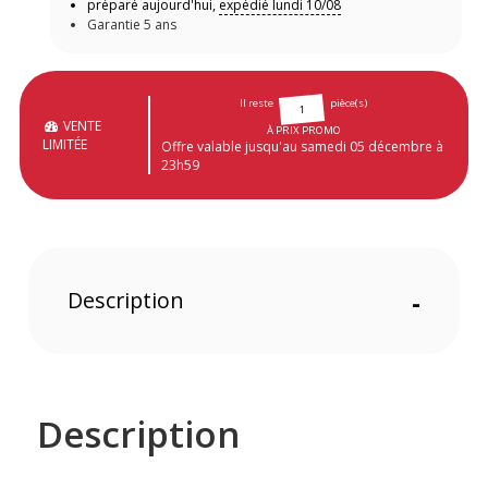
préparé aujourd'hui,
expédié lundi 10/08
Garantie 5 ans
Il reste
pièce(s)
1
VENTE
À PRIX PROMO
LIMITÉE
Offre valable jusqu'au samedi 05 décembre à
23h59
Description
-
Description