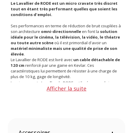
Le Lavallier de RODE est un micro cravate très discret
tout en étant très performant quelles que soient les
conditions d'emploi.
Ses performances en terme de réduction de bruit couplées à
son architecture
omni-directionnelle
en font la
solution
idéale pour le cinéma, la télévision, la vidéo, le théatre
ou toute autre scène
où il est primordial d'avoir un
matériel minimaliste mais une qualité de prise de son
élevée
.
Le Lavallier de RODE est livré avec
un cable détachable de
120 cm
renforcé par une gaine en Kevlar. Ces
caractéristiques lui permettent de résister à une charge de
plus de 10 kg, gage de longévité.
Le micro-cravate Lavallier de RODE est livré avec un brise
Afficher la suite
vent en fourrure pour assurer une bonne qualité
d'enregistrement même dans un environnement venteux.
Est également inclu une pince de fixation afin d'assurer un
maximum de confort
à la personne équipée ainsi qu'un
minimum de visibilité du matériel
.
Le tout est livré dans une boîte étanche très robuste afin de
protéger le micro et ses accessoires.
De plus , sachant que la polyvalence est primordiale, RODE a
Accessoires