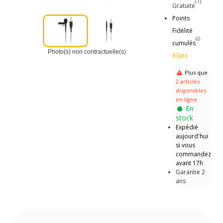
(1)
Gratuite
Points
Fidélité
(2)
cumulés
Photo(s) non contractuelle(s)
83pts
Plus que
2 articles
disponibles
en ligne
En
stock
Expédié
aujourd'hui
si vous
commandez
avant 17h
Garantie 2
ans