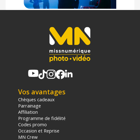
Offre valable jusqu'au 09-08-2026 inclus.
Code EAN Microphone canon RODE NTG4+ :
698813004164
Garantie 10 ans
(1) Offre valable jusqu'au 31 Décembre 2030 à partir de 49 euros
d'achat, sur la base d'une expédition Chronopost 24H vers un point
relais situé en France continentale uniquement, valable uniquement
sur les produits de moins de 1m et moins de 20Kg.
(2) Sous réserve d'éligibilité.
(3) Nombre de points Fidélité estimés, hors remises au panier, basé
sur le prix TTC en €, les points seront effectivement calculés dans le
panier.
Vos avantages
Chèques cadeaux
Parrainage
Affiliation
Programme de fidélité
Codes promo
Occasion et Reprise
MN Crew