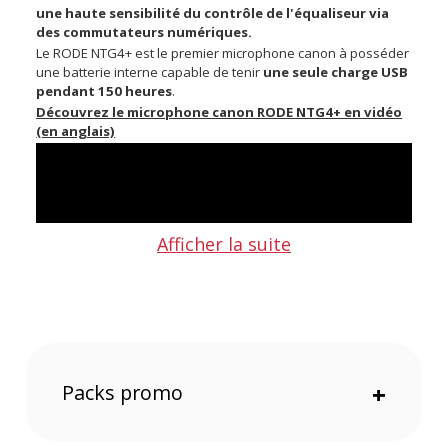
une haute sensibilité du contrôle de l'équaliseur via
des commutateurs numériques.
Le RODE NTG4+ est le premier microphone canon à posséder
une batterie interne capable de tenir
une seule charge USB
pendant 150 heures
.
Découvrez le microphone canon RODE NTG4+ en vidéo
(en anglais)
Afficher la suite
Commutateurs numériques conviviaux
Les commutateurs numériques sur le boîtier du microphone
Packs promo
+
permettent de régler le filtre passe-haut, l’atténuation du
niveau et l’accentuation des aigus. Les réglages choisis sont
mémorisés à la mise hors tension du micro.