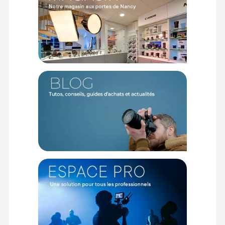
Caractéristiques du microphone canon RODE NTG4+ :
Type acoustique : Ligne gradient
Capsule : 0,5"
Polarité : Supercardioïde
Plage de fréquences : 20 Hz - 20 KHz
Impédance de sortie : 200 Ω
SPL maximal : 135 dB SPL
Sensibilité : -32 dB
Niveau de bruit équivalent : 16 dB-A
Option d'alimentation : Alimentation fantôme +48V
Batterie interne : Charge par USB
Poids : 176 g
Dimensions : 27,8 x 22 x 22 mm
Sortie : XLR 3 broches
Garantie : 1 an avec extension gratuite à 10 ans si
enregistrement sur le
site constructeur
Contenu de l'emballage
-1 microphone canon RODE NTG4+
-1 clip micro RM5
-1 étui ZP2
-1 bonnette coupe-vent
-1 câble Micro USB