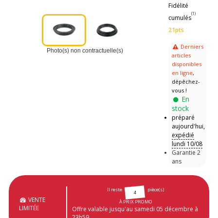
Fidélité
(1)
cumulés
21pts
Derniers
Photo(s) non contractuelle(s)
articles
disponibles
en ligne
,
dépêchez-
vous !
En
stock
préparé
aujourd'hui,
expédié
lundi 10/08
Garantie 2
ans
Il reste
pièce(s)
4
VENTE
À PRIX PROMO
LIMITÉE
Offre valable jusqu'au samedi 05 décembre à
23h59