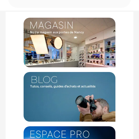
Compatibilité flashs : Profoto A1 A1X A10
CONTENU DU CARTON
1 x Rogue Adaptateur PF
Offre valable jusqu'au 08-08-2026 inclus.
Code EAN Rogue Adaptateur PF - Adaptateur pour Flash -
Achat et prix :
7517510406770
Garantie 2 ans
(1) Nombre de points Fidélité estimés, hors remises au panier, basé
sur le prix TTC en €, les points seront effectivement calculés dans le
panier.