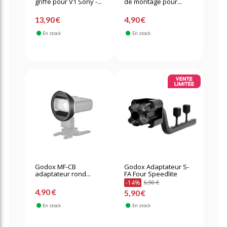
griffe pour V1 Sony -...
de montage pour...
13,90 €
4,90 €
En stock
En stock
Godox MF-CB
Godox Adaptateur S-
adaptateur rond...
FA Four Speedlite
-14%
6,90 €
4,90 €
5,90 €
En stock
En stock