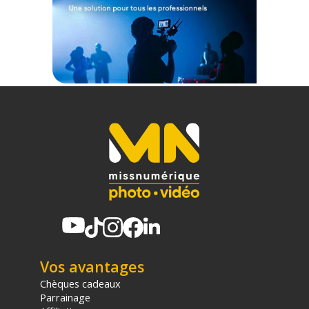
3 x Câble USB/USB-C
2 x Brise Vent Fourrure
1 x Sacoche de Transport
Offre valable jusqu'au 10-08-2026 inclus.
Code EAN Saramonic Blink800 B1 Kit HF TRS - Achat et Prix - :
6971008026856
Garantie 2 ans
(1) Offre valable jusqu'au 31 Décembre 2030 à partir de 49 euros
d'achat, sur la base d'une expédition Chronopost 24H vers un point
relais situé en France continentale uniquement, valable uniquement
sur les produits de moins de 1m et moins de 20Kg.
(2) Sous réserve d'éligibilité.
(3) Nombre de points Fidélité estimés, hors remises au panier, basé
sur le prix TTC en €, les points seront effectivement calculés dans le
panier.
Vos avantages
Chèques cadeaux
Parrainage