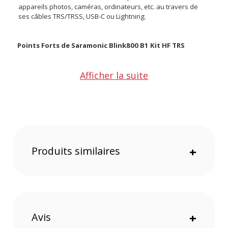
appareils photos, caméras, ordinateurs, etc. au travers de
ses câbles TRS/TRSS, USB-C ou Lightning.
Points Forts de Saramonic Blink800 B1 Kit HF TRS
Deux Emetteurs disposant d'un microphone
Afficher la suite
omnidirectionnel
Une transmission au travers d'une fréquence de 2.4 GHz
Une portée de signal pouvant s'étendre jusqu'à 100 m
Un double champ sonore, Mono/Stéréo,
présélectionnable
Une autonomie amplifiée, au travers d'une batterie
rechargeable
Produits similaires
+
Connectable à vos appareils grâce à ses câbles USB-C,
TRS et Lightning
Caractéristiques de Saramonic Blink800 B1 Kit HF TRS
Général :
Avis
+
Marque : Saramonic