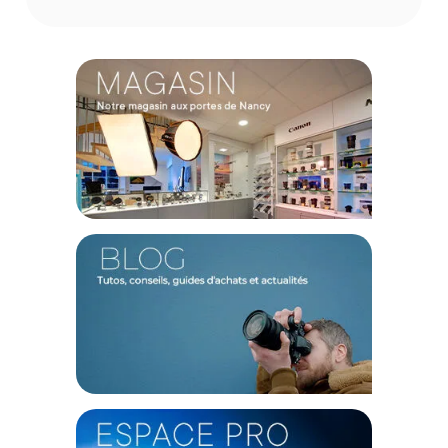
Type de Produit : Emetteur / Récepteur sans fil
Référence : SM326
Système :
Directivité : Omnidirectionnelle
Sortie Audio : Mono / Stéréo
Transmission : 2.4 GHZ
Réponse en Fréquence : 20 - 20 KHz
Taux d'Echantillonnage : 48 KHz
Sensibilité : -39 dB
Portée : 100 m
Latence : 8 ms
Gain : 6 niv (contrôlables)
Ecran : OLED (RX)
Autonomie : 6 H (TXQ), 10 H (RXQ)
CONTENU DU CARTON :
2 x Emetteur Blink 800
1 x Récepteur Blink 800
1 x Câble TRS/TRS
1 x Câble TRS/TRRS