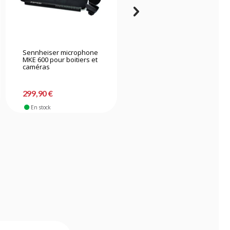
Sennheiser microphone
Rode microphone canon
MKE 600 pour boitiers et
NTG4+
caméras
299,90 €
257,90 €
En stock
En stock