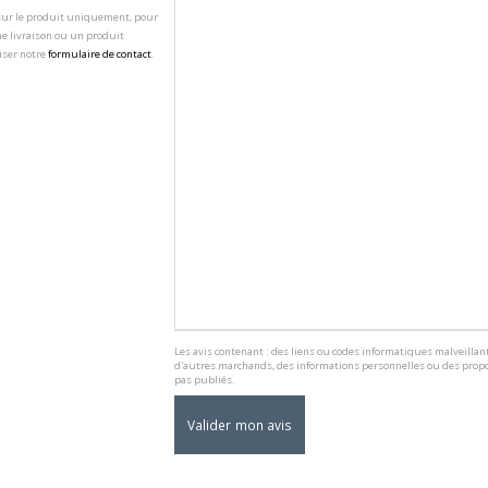
 sur le produit uniquement, pour
e livraison ou un produit
iser notre
formulaire de contact
.
Les avis contenant : des liens ou codes informatiques malveillant
d'autres marchands, des informations personnelles ou des propo
pas publiés.