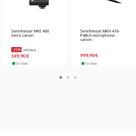
Sennheiser MKE 400
Sennheiser MKH 416-
micro canon
P48U3 microphone
canon
-25%
199,90 €
999,90 €
149,90 €
En stock
En stock