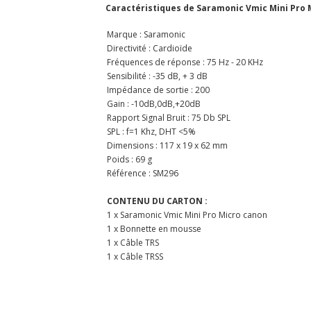
Caractéristiques de Saramonic Vmic Mini Pro 
Marque : Saramonic
Directivité : Cardioïde
Fréquences de réponse : 75 Hz - 20 KHz
Sensibilité : -35 dB, + 3 dB
Impédance de sortie : 200
Gain : -10dB,0dB,+20dB
Rapport Signal Bruit : 75 Db SPL
SPL : f=1 Khz, DHT <5%
Dimensions : 117 x 19 x 62 mm
Poids : 69 g
Référence : SM296
CONTENU DU CARTON :
1 x Saramonic Vmic Mini Pro Micro canon
1 x Bonnette en mousse
1 x Câble TRS
1 x Câble TRSS