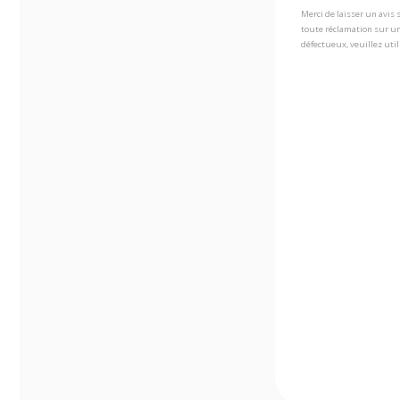
Merci de laisser un avis
toute réclamation sur un
défectueux, veuillez util