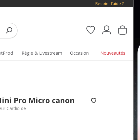
Besoin d'aide ?
stProd
Régie & Livestream
Occasion
Nouveautés
ini Pro Micro canon
ur Cardioïde