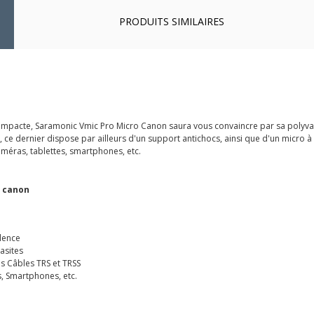
PRODUITS SIMILAIRES
tra compacte, Saramonic Vmic Pro Micro Canon saura vous convaincre par sa polyv
le, ce dernier dispose par ailleurs d'un support antichocs, ainsi que d'un micr
améras, tablettes, smartphones, etc.
o canon
alence
asites
s Câbles TRS et TRSS
, Smartphones, etc.