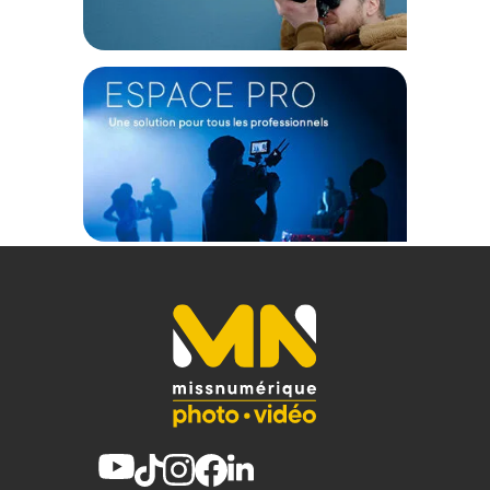
définie, tout en transformant votre DAW en un
environnement de mixage virtuel ultime.
Confort et Durabilité Intégrés
Fabriqué à la main avec des composants durables, le HD 490
PRO garantit un confort exceptionnel tout au long de la
journée. Ses deux jeux de coussinets interchangeables,
lavables et remplaçables, éliminent la fatigue auditive. La
conception à géométrie inclinée optimise le positionnement
du transducteur, assurant une expérience d'écoute
cohérente. Ce casque incarne le mariage réussi entre
sophistication technologique, confort prolongé, et durabilité
exceptionnelle, offrant ainsi un nouveau standard pour la
création musicale moderne.
Caractéristiques du casque professionnel Sennheiser
HD 490 PRO
Principe Acoustique:
Ouvert
Couplage Auriculaire:
Cirumaural
Principe du Transducteur:
Dynamique
Transducteur:
38 mm