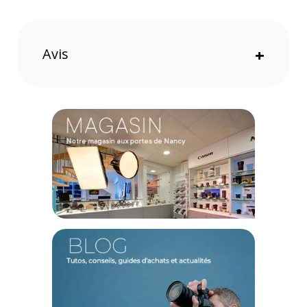
Distorsion moindre grâce à la réduction DHT
Inclut le plug-in dearVR MIX-SE de Dear Reality, qui
transforme votre DAW en un environnement de mixage
virtuel
Avis
+
Puissance Créative et Complexité Augmentée
La musique d'aujourd'hui évolue avec les avancées
technologiques, offrant aux producteurs et aux ingénieurs
des possibilités créatives inédites. Cependant, cette
puissance accrue s'accompagne d'une complexité
croissante. Le choix du casque devient alors crucial pour
capter chaque subtilité qui pourrait influencer votre mixage.
Le HD 490 PRO de Sennheiser est conçu pour répondre à ces
exigences, alliant clarté, confort et fiabilité.
Précision Audio et Innovation Technologique
L'architecture ouverte du HD 490 PRO procure une clarté et
un équilibre accrus dans vos masters, facilitant l'identification
et la résolution des problèmes liés au placement
panoramique et aux fréquences conflictuelles. Doté d'un
cylindre de basses fréquences innovant et d'un plug-in
dearVR MIX-SE de Dear Reality, ce casque offre une
expérience audio complète, précise et intelligiblement