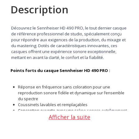
Description
Découvrez le Sennheiser HD 490 PRO, le tout dernier casque
de référence professionnel de studio, spécialement conçu
pour répondre aux exigences de la production, du mixage et
du mastering. Dotés de caractéristiques innovantes, ces
casques offrent une expérience sonore exceptionnelle,
mettant en avant la clarté, le confort et la fiabilité.
Points forts du casque
Sennheiser HD 490 PRO :
Réponse en fréquence sans coloration pour une
reproduction sonore fidèle et dynamique sur l’ensemble
du spectre
Coussinets lavables et remplaçables
Conception ouverte avec une sc
ène sonore extrêmement
Afficher la suite
large, multidimensionnelle, et localisation ultra-précise.
Système innovant de cylindre de basses fréquences pour
des graves pleins, précis et clairement définis
Ingénierie Ergonomique pour un c
onfort extrême