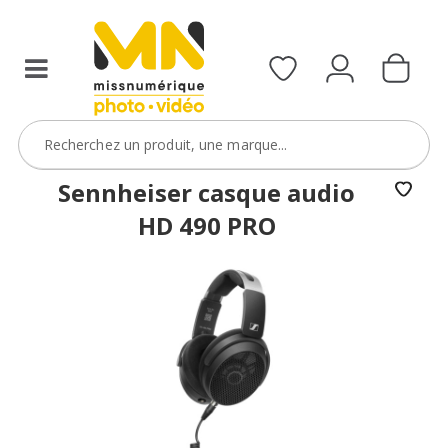
Sony
FX5
avec
le
code
FXVIDEO15
VOIR L'OFFRE
Sennheiser casque audio
HD 490 PRO