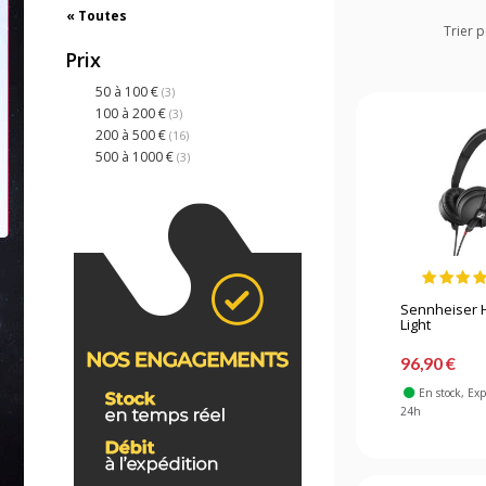
« Toutes
Trier p
Prix
50 à 100 €
(3)
100 à 200 €
(3)
200 à 500 €
(16)
500 à 1000 €
(3)
Sennheiser 
Light
96,90 €
En stock
, Ex
24h