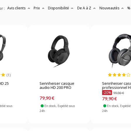
Avis clients
Prix
Disponibilité
De A à Z
Nouveautés
%
ar :
(1)
HD 25
Sennheiser casque
Sennheiser cas
audio HD 200 PRO
professionnel HD
-20%
99,90 €
79,90 €
79,90 €
pédié sous
En stock
, Expédié sous
En stock
, Expédié
24h
24h