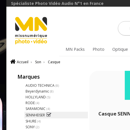
Spécialiste Photo Vidéo Audio N°1 en France
MN Packs
Photo
Optique
Accueil
›
Son
›
Casque
Marques
AUDIO TECHNICA
(8)
Beyerdynamic
(8)
HOLLYLAND
(5)
RODE
(4)
SARAMONIC
(4)
Casque SEN
SENNHEISER
SHURE
(4)
SONY
(2)