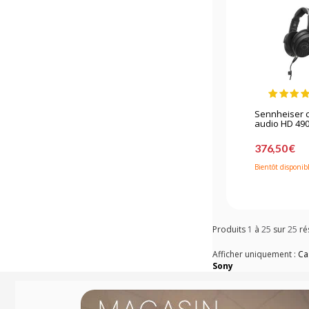
Sennheiser 
audio HD 49
376,50 €
Bientôt disponib
Produits
1
à
25
sur
25
ré
Afficher uniquement :
Ca
Sony