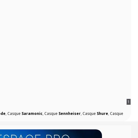
1
ode
,
Casque
Saramonic
,
Casque
Sennheiser
,
Casque
Shure
,
Casque