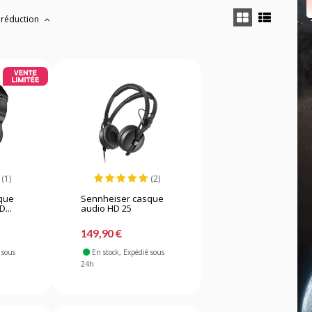
 réduction
(1)
(2)
que
Sennheiser casque
...
audio HD 25
149,90 €
 sous
En stock
, Expédié sous
24h