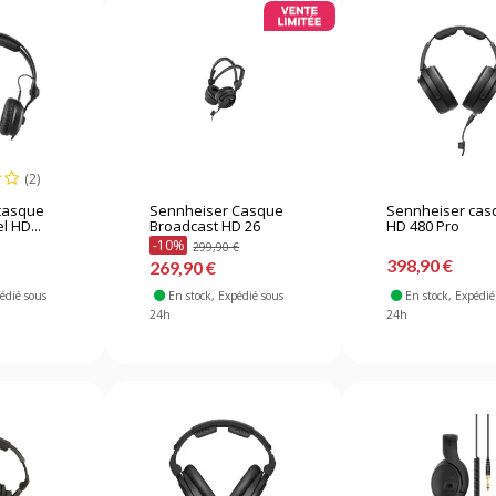
(2)
casque
Sennheiser Casque
Sennheiser cas
l HD...
Broadcast HD 26
HD 480 Pro
-10%
299,90 €
398,90 €
269,90 €
pédié sous
En stock
, Expédié sous
En stock
, Expédié
24h
24h