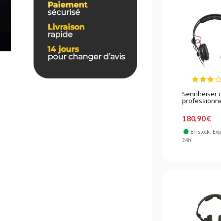
Sennheiser 
professionne
180,90 €
En stock
, Ex
24h