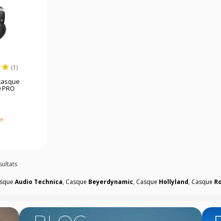
(1)
casque
0 PRO
le
sultats
sque
Audio Technica
,
Casque
Beyerdynamic
,
Casque
Hollyland
,
Casque
R