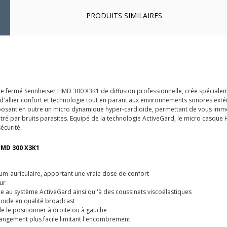
PRODUITS SIMILAIRES
ire fermé Sennheiser HMD 300 X3K1 de diffusion professionnelle, crée spécial
d'allier confort et technologie tout en parant aux environnements sonores exté
posant en outre un micro dynamique hyper-cardioïde, permettant de vous imme
ntré par bruits parasites. Equipé de la technologie ActiveGard, le micro casque
écurité.
HMD 300 X3K1
um-auriculaire, apportant une vraie dose de confort
ur
e au système ActiveGard ainsi qu''à des coussinets viscoélastiques
oïde en qualité broadcast
 de le positionner à droite ou à gauche
rangement plus facile limitant l'encombrement