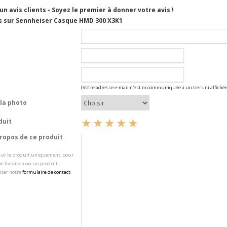
cun avis clients - Soyez le premier à donner votre avis !
s sur Sennheiser Casque HMD 300 X3K1
(Votre adresse e-mail n'est ni communiquée à un tiers ni affichée
la photo
duit
opos de ce produit
 sur le produit uniquement, pour
e livraison ou un produit
iser notre
formulaire de contact
.