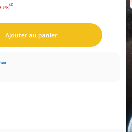
(2)
a 84x
Ajouter au panier
cant