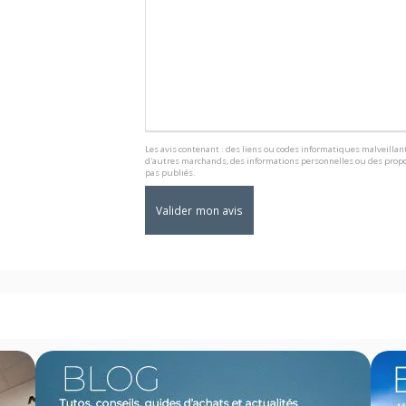
Les avis contenant : des liens ou codes informatiques malveillant
d'autres marchands, des informations personnelles ou des propo
pas publiés.