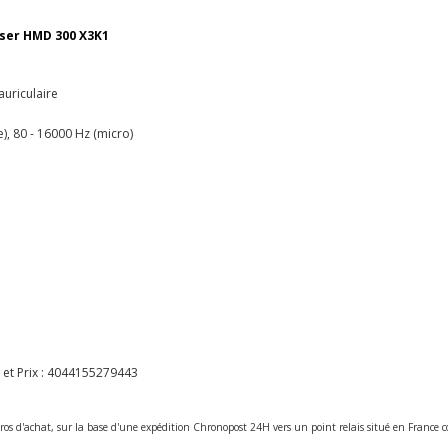
iser HMD 300 X3K1
uriculaire
), 80 - 16000 Hz (micro)
t Prix :
4044155279443
ros d'achat, sur la base d'une expédition Chronopost 24H vers un point relais situé en Franc