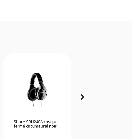
Shure SRH240A casque
Beyerdynamic Casque
fermé circumaural noir
DT 770 Pro 80 ohms