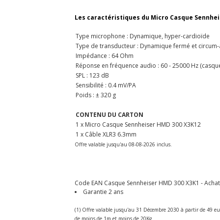
Les caractéristiques du Micro Casque Sennhe
Type microphone : Dynamique, hyper-cardioïde
Type de transducteur : Dynamique fermé et circum-a
Impédance : 64 Ohm
Réponse en fréquence audio : 60 - 25000 Hz (casque
SPL : 123 dB
Sensibilité : 0.4 mV/PA
Poids : ± 320 g
CONTENU DU CARTON
1 x Micro Casque Sennheiser HMD 300 X3K12
1 x Câble XLR3 6.3mm
Offre valable jusqu'au 08-08-2026 inclus.
Code EAN Casque Sennheiser HMD 300 X3K1 - Achat e
Garantie 2 ans
(1) Offre valable jusqu'au 31 Décembre 2030 à partir de 49 eu
de moins de 1m et moins de 20Kg.