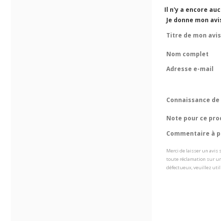
Il n'y a encore au
Je donne mon avi
Titre de mon avis
Nom complet
Adresse e-mail
Connaissance de 
Note pour ce pro
Commentaire à pr
Merci de laisser un avis
toute réclamation sur un
défectueux, veuillez util