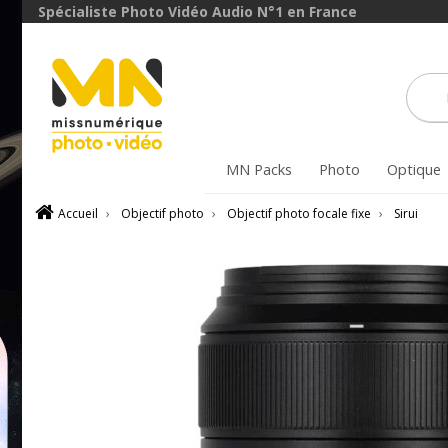
avec le code
Spécialiste Photo Vidéo Audio N°1 en France
ObjectifFiltre5
VOIR L'OFFRE
MN Packs
Photo
Optique
Accueil
›
Objectif photo
›
Objectif photo focale fixe
›
Sirui