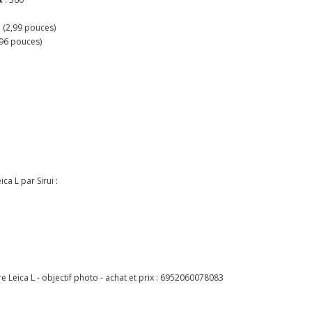
 (2,99 pouces)
,96 pouces)
a L par Sirui :
eica L - objectif photo - achat et prix :
6952060078083