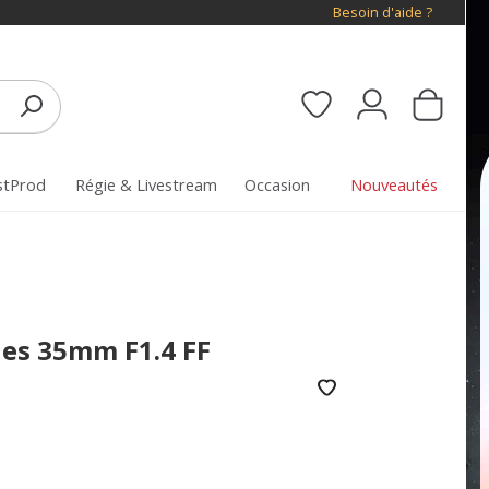
Besoin d'aide ?
stProd
Régie & Livestream
Occasion
Nouveautés
ies 35mm F1.4 FF