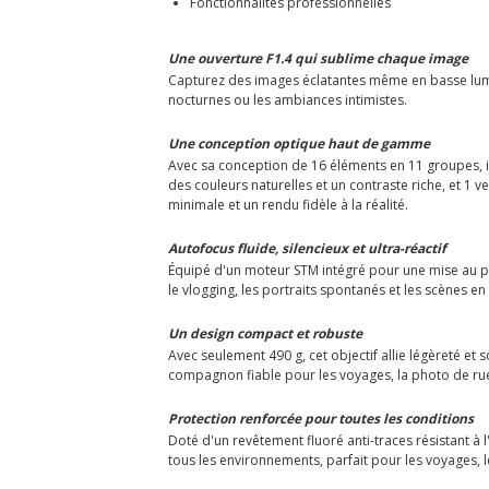
Fonctionnalités professionnelles
Une ouverture F1.4 qui sublime chaque image
Capturez des images éclatantes même en basse lumièr
nocturnes ou les ambiances intimistes.
Une conception optique haut de gamme
Avec sa conception de 16 éléments en 11 groupes, in
des couleurs naturelles et un contraste riche, et 1 
minimale et un rendu fidèle à la réalité.
Autofocus fluide, silencieux et ultra-réactif
Équipé d'un moteur STM intégré pour une mise au point
le vlogging, les portraits spontanés et les scènes 
Un design compact et robuste
Avec seulement 490 g, cet objectif allie légèreté et
compagnon fiable pour les voyages, la photo de rue
Protection renforcée pour toutes les conditions
Doté d'un revêtement fluoré anti-traces résistant à l
tous les environnements, parfait pour les voyages, l