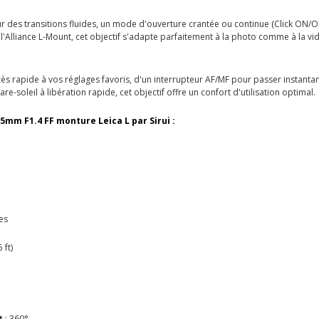
 des transitions fluides, un mode d'ouverture crantée ou continue (Click ON/OFF
 l'Alliance L-Mount, cet objectif s'adapte parfaitement à la photo comme à la vi
ès rapide à vos réglages favoris, d'un interrupteur AF/MF pour passer instan
re-soleil à libération rapide, cet objectif offre un confort d'utilisation optimal.
5mm F1.4 FF monture Leica L par Sirui :
es
 ft)
t
: 360°