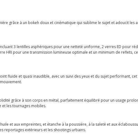
e grâce à un bokeh doux et cinématique qui sublime le sujet et adoucit les arri
cluant 3 lentilles asphériques pour une netteté uniforme, 2 verres ED pour ré
verre HRI pour une transmission lumineuse optimale et un minimum de reflets, cet
 fluide et quasi inaudible, avec un suivi des yeux et du sujet performant, cet o
en mouvement.
 solidité grâce à son corps en métal, parfaitement équilibré pour un usage prolon
 et les tournages mobiles.
'huile et aux empreintes, et étanche à la poussière, à la saleté et aux éclaboussur
es reportages extérieurs et les shootings urbains.