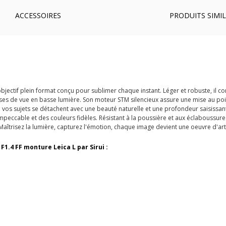
ACCESSOIRES
PRODUITS SIMIL
jectif plein format conçu pour sublimer chaque instant. Léger et robuste, il c
rises de vue en basse lumière. Son moteur STM silencieux assure une mise au po
, vos sujets se détachent avec une beauté naturelle et une profondeur saisissan
impeccable et des couleurs fidèles. Résistant à la poussière et aux éclaboussur
aîtrisez la lumière, capturez l'émotion, chaque image devient une oeuvre d'art
1.4 FF monture Leica L par Sirui :