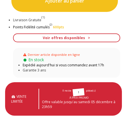
Ajouter au panier
(1)
Livraison Gratuite
(2)
Points Fidélité cumulés
600pts
Voir offres disponibles
Dernier article disponible en ligne
En stock
Expédié aujourd'hui si vous commandez avant 17h
Garantie 3 ans
Il reste
pièce(s)
1
VENTE
À PRIX PROMO
LIMITÉE
Offre valable jusqu'au samedi 05 décembre à
23h59