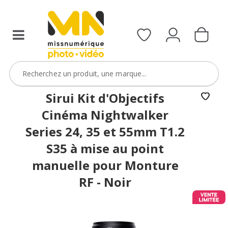
filtres
avec
le
code
ObjectifFiltre5
VOIR L'OFFRE
Sirui Kit d'Objectifs
Cinéma Nightwalker
Series 24, 35 et 55mm T1.2
S35 à mise au point
manuelle pour Monture
RF - Noir