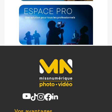
à mise au point manuelle pour Monture RF
Cet objectif vous offrira une distance focale de 55 mm et un
cercle d'image maximum de 34 mm. Les modèles Night
Walker vous garantiront une capture nocturne à faible bruit
sans nécessiter des ISO élevés.
Cet objectif de 55 mm sera idéal pour le travail de gros plans
et de portraits.
Caractéristiques du kit de 3 objectifs Cinéma SIRUI
Nightwalker Série en 24 mm, 35 mm et 55 mm, T1.2 S35 à
mise au point manuelle pour Monture RF :
GÉNÉRAL
Modèle : Kit de 3 objectifs Cinéma SIRUI Nightwalker Série en
24 mm, 35 mm et 55 mm, T1.2 S35 à mise au point manuelle
pour Monture
RF
Marque : Sirui
Référence :
MS-3SRB
OBJECTIF CINÉMA SIRUI NIGHTWALKER 24 MM -
MONTURE RF
Vos avantages