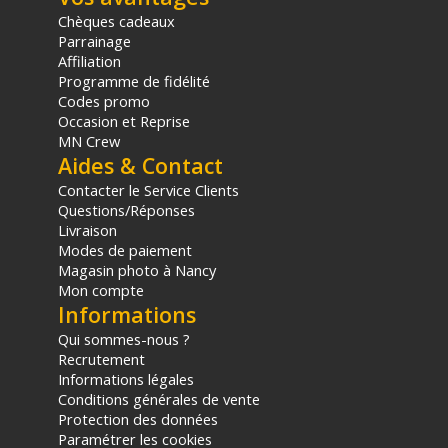
TECHNIQUE
Chèques cadeaux
Distance focale : 24 mm
Parrainage
Ouverture maximale : T1.2
Affiliation
Ouverture minimale : T16
Programme de fidélité
Monture de lentilles : Canon RF
Codes promo
Couverture du format d’objectif : Super 35 / APS-C
Occasion et Reprise
Fil de filtre : 67 mm x 0.75
MN Crew
Stabilisation d’image : Non
Aides & Contact
Contacter le Service Clients
CONCEPTION OPTIQUE
Questions/Réponses
Conception optique : 12 éléments en 11 groupes
Livraison
Lame à diaphragme : 12
Modes de paiement
Magasin photo à Nancy
PRATIQUE
Mon compte
Support interchangeable : Non
Informations
Cercle d’image : 31.0 millimètres
Qui sommes-nous ?
Échelle de mise au point : Métrique, Impérial
Recrutement
Distance minimale de mise au point : À partir d’un point non
Informations légales
spécifié dans l’objectif : 30 cm
Conditions générales de vente
Nombre de vitesse 0.8 modèle
Protection des données
Rotation des engrenages : Mise au point à 270°
Paramétrer les cookies