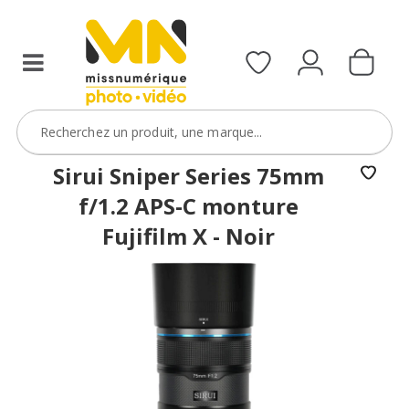
filtres
avec
le
code
ObjectifFiltre5
VOIR L'OFFRE
Sirui Sniper Series 75mm
f/1.2 APS-C monture
Fujifilm X - Noir