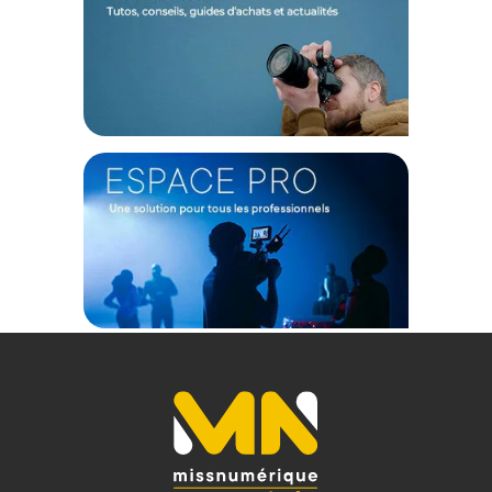
Ouverture maximum : f/1,2
Minimum : f/16
Monture d'objectif : Fujifilm X
Format de l'objectif Couverture : APS-C
Distance minimale de mise au point : 70 cm
Type de mise au point : Autofocus
Stabilisation d'image : Non
Taille du filtre : 58 mm (avant)
PHYSIQUE
Couleur : Noir
Poids : 466 g
CONTENU DU CARTON
1x Objectif Sirui Sniper Series 75mm f/1.2 APS-C monture
Fujifilm X - Noir
1x Bouchon d'objectif avant
1x Bouchon d'objectif arrière
1x Pare-soleil
1x Pochette
Offre valable jusqu'au 06-08-2026 inclus.