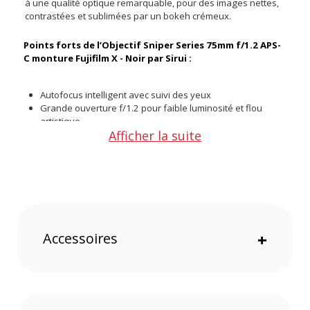
à une qualité optique remarquable, pour des images nettes,
contrastées et sublimées par un bokeh crémeux.
Points forts de l’Objectif Sniper Series 75mm f/1.2 APS-
C monture Fujifilm X - Noir par Sirui :
Autofocus intelligent avec suivi des yeux
Grande ouverture f/1.2 pour faible luminosité et flou
artistique
Afficher la suite
Équivalent plein format 112,5 mm pour portraits serrés
Moteur STM silencieux idéal pour la vidéo
Diaphragme à 15 lamelles pour un bokeh circulaire
Bague de mise au point à rotation fluide sur 360°
Optique haut de gamme avec lentilles à haute réfraction
Port USB-C pour mises à jour firmware
Compatibilité complète avec les hybrides Fujifilm APS-C
Accessoires
+
Une optique pensée pour l’expressivité
Grâce à sa grande ouverture de f/1.2 et à son diaphragme à
15 lamelles, le Sirui Sniper 75 mm permet de jouer avec la
profondeur de champ pour isoler les sujets avec une
esthétique professionnelle. Son moteur autofocus à