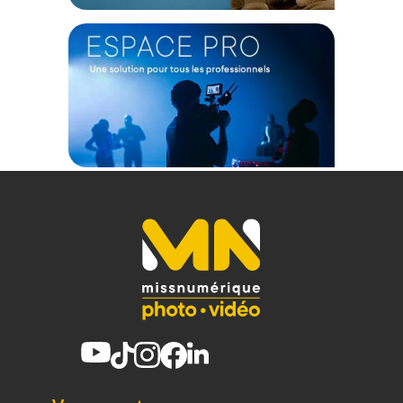
Méthode de fixation : Rail intégré ou rail NATO avec vis
1/4"-20
Montage pour accessoires : Filetages 1/4"-20, griffe porte-
accessoire
Rotation : 360° avec bouton de déverrouillage
Compatibilité batterie : L-Series (non incluse)
Sortie USB-C : Charge rapide (20W max)
Matériaux : Aluminium, cuivre, silicone, acier inoxydable
Dimensions : 115,3 x 85 x 56,7 mm
Poids : 322 g
CONTENU DU CARTON
1 x SmallRig Poignée latérale rotative avec déclencheur REC
pour Sony Mirrorless 3893
1 x Câble de commande USB-C (BMD/Canon EOS)
1 x Rail NATO
1 x Clé Allen
Offre valable jusqu'au 09-08-2026 inclus.
Code EAN SmallRig 3893 Poignée latérale rotative avec
déclencheur REC pour Sony Mirrorless - Fixation & harnais -