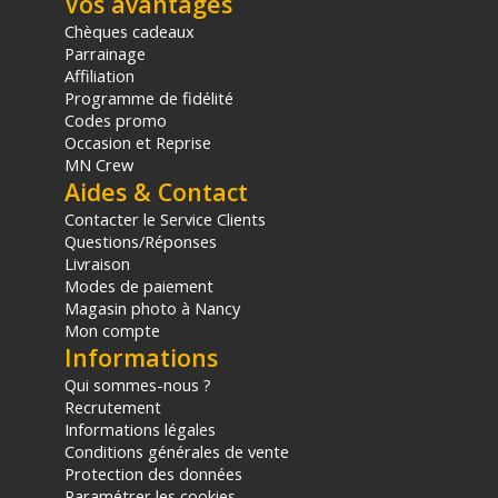
Vos avantages
Achat et prix :
6941590019598
Garantie 2 ans
Chèques cadeaux
Parrainage
(1) Offre valable jusqu'au 31 Décembre 2030 à partir de 49 euros
Affiliation
d'achat, sur la base d'une expédition Chronopost 24H vers un point
Programme de fidélité
relais situé en France continentale uniquement, valable uniquement
Codes promo
sur les produits de moins de 1m et moins de 20Kg.
Occasion et Reprise
(2) Sous réserve d'éligibilité.
MN Crew
(3) Nombre de points Fidélité estimés, hors remises au panier, basé
Aides & Contact
sur le prix TTC en €, les points seront effectivement calculés dans le
Contacter le Service Clients
panier.
Questions/Réponses
Livraison
Modes de paiement
Magasin photo à Nancy
Mon compte
Informations
Qui sommes-nous ?
Recrutement
Informations légales
Conditions générales de vente
Protection des données
Paramétrer les cookies