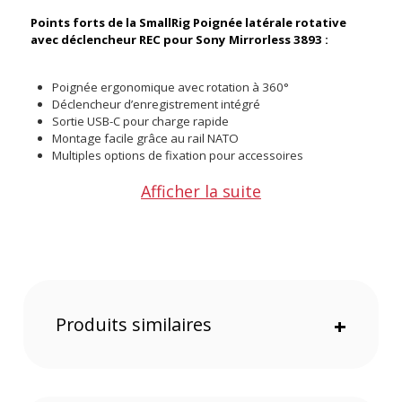
Points forts de la SmallRig Poignée latérale rotative
avec déclencheur REC pour Sony Mirrorless 3893 :
Poignée ergonomique avec rotation à 360°
Déclencheur d’enregistrement intégré
Sortie USB-C pour charge rapide
Montage facile grâce au rail NATO
Multiples options de fixation pour accessoires
Afficher la suite
Poignée ergonomique et rotation à 360°
Cette poignée latérale en aluminium assure une prise en
main confortable et sécurisée. Son système de rotation à
360° avec bouton de déverrouillage permet d’ajuster l’angle
de la poignée pour un contrôle optimal de la caméra.
Déclencheur d’enregistrement intégré
Produits similaires
+
Le bouton REC intégré vous permet de démarrer ou arrêter
l’enregistrement sans toucher à votre caméra. Un câble de
contrôle USB-C compatible avec plusieurs modèles Sony est
inclus, garantissant une connectivité fiable.