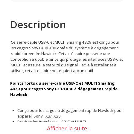
Description
Ce serre-câble USB-C et MULTI Smallrig 4829 est conçu pour
les cages Sony FX3/FX30 dotée du système à dégagement
rapide brevetée Hawlock. Cet accéssoire possède une
conception à double pince qui protège les interfaces USB-C et
MULTI, et assure la stabilité du signal. Facile à installer et à
utiliser, cet accessoire ne requiert aucun outil
Points forts du serre-câble USB-C et MULTI Smallrig
4829 pour cages Sony FX3/FX30 à dégagement rapide
Hawlock
Conçu pour les cages à dégagement rapide Hawlock pour
appareil Sony FX3/FX30
Protège les interfaces USB-C et MULTI
Afficher la suite
Assure la stabilité du signal des câbles USB-C et MULTI
Fabrication robuste en alliage d’aluminium et acier