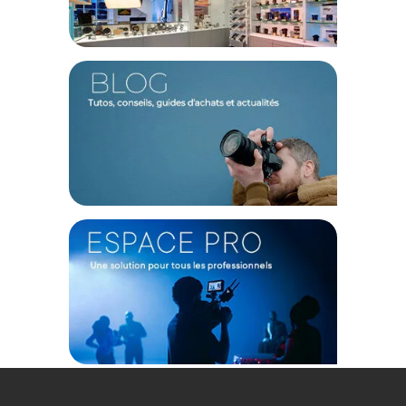
Code EAN Smallrig 4829 Serre-câble USB-C et MULTI pour
cages à dégagement rapide Hawlock pour Sony FX3 / FX30 -
Accessoires vidéo - Achat et Prix :
6941590018140
Garantie 2 ans
(1) Nombre de points Fidélité estimés, hors remises au panier, basé
sur le prix TTC en €, les points seront effectivement calculés dans le
panier.