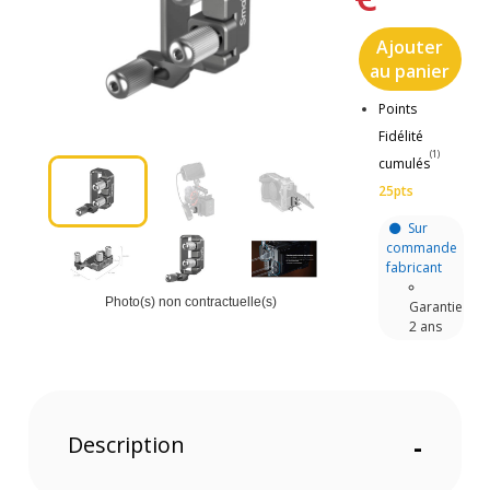
Ajouter
au panier
Points
Fidélité
(1)
cumulés
25pts
Sur
commande
fabricant
Photo(s) non contractuelle(s)
Garantie
2 ans
Description
-