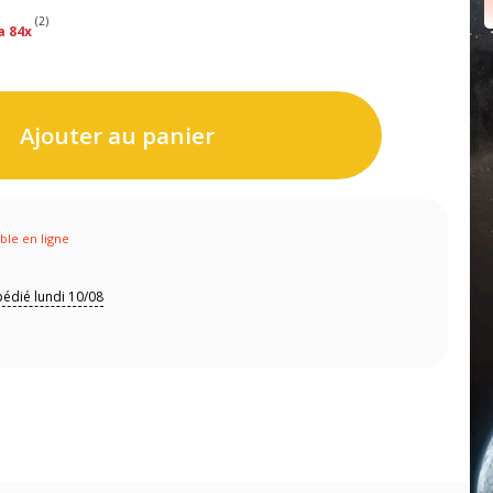
(2)
a 84x
Ajouter au panier
ible en ligne
édié lundi 10/08