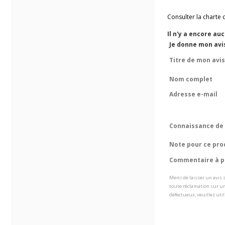
Consulter la charte 
Il n'y a encore au
Je donne mon avis 
Titre de mon avis
Nom complet
Adresse e-mail
Connaissance de 
Note pour ce pro
Commentaire à pr
Merci de laisser un avis
toute réclamation sur un
défectueux, veuillez util