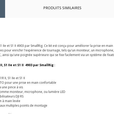
PRODUITS SIMILAIRES
IIe et S1 II 4903 par SmallRig. Ce kit est conçu pour améliorer la prise en main e
es pour enrichir l'expérience de tournage, tels qu'un moniteur, un microphone, o
, ainsi qu'une poignée supérieure qui se fixe facilement via un système de fixa
, S1 IIe et S1 II 4903 par SmallRig :
II, S1 IIe et S1 II
TO pour une prise en main confortable
 une pince à vis
 comme moniteur, microphone, ou lumière LED
ilisateurs DJI RS
n à main levée
aux multiples points de montage