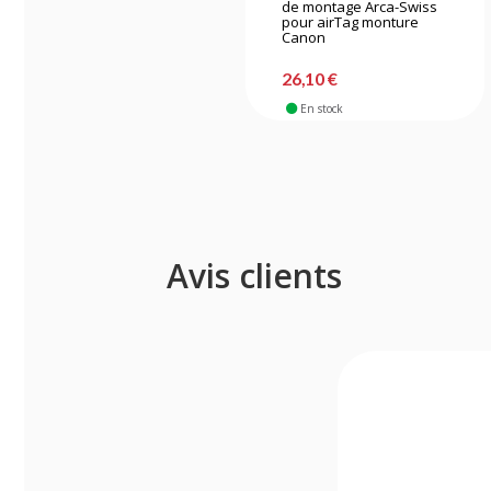
de montage Arca-Swiss
pour airTag monture
Canon
26,10 €
En stock
Avis clients