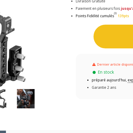
Livraison Gratuite
Paiement en plusieurs fois
jusqu'
(3)
Points Fidélité cumulés
139pts
Dernier article dispon
En stock
préparé aujourd'hui,
exp
Garantie 2 ans