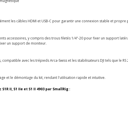
 magnétique
ltanément les câbles HDMI et USB-C pour garantir une connexion stable et propre
ents accessoires, y compris des trous filetés 1/4"-20 pour fixer un support latér
fixer un support de moniteur.
, compatible avec les trépieds Arca-Swiss et les stabilisateurs DJI tels que le RS
ge et le démontage du kit, rendant l'utilisation rapide et intuitive.
R II, S1 IIe et S1 II
4903 par SmallRig :