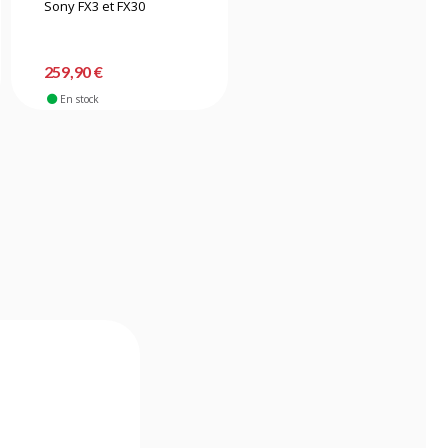
Sony FX3 et FX30
pour Sony ZV-E10
-71%
129,90 €
259,90 €
37,90 €
En stock
En stock