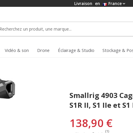
Livraison
en
France
Vidéo & son
Drone
Éclairage & Studio
Stockage & Po
Smallrig 4903 Cag
S1R II, S1 IIe et S1 
138,90 €
(1)