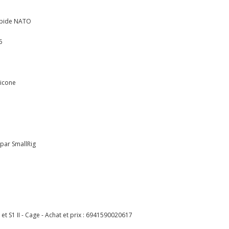
rapide NATO
6
licone
3 par SmallRig
t S1 II - Cage - Achat et prix :
6941590020617