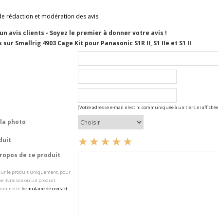
de rédaction et modération des avis.
cun avis clients - Soyez le premier à donner votre avis !
sur Smallrig 4903 Cage Kit pour Panasonic S1R II, S1 IIe et S1 II
(Votre adresse e-mail n'est ni communiquée à un tiers ni affichée
la photo
duit
opos de ce produit
 sur le produit uniquement, pour
e livraison ou un produit
iser notre
formulaire de contact
.