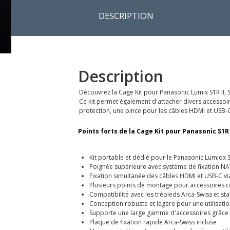
DESCRIPTION
Description
Découvrez la Cage Kit pour Panasonic Lumix S1R II, S1 
Ce kit permet également d'attacher divers accessoir
protection, une pince pour les câbles HDMI et USB-C
Points forts de la Cage Kit pour Panasonic S1R II
Kit portable et dédié pour le Panasonic Lumiox S1R 
Poignée supérieure avec système de fixation NA
Fixation simultanée des câbles HDMI et USB-C via
Plusieurs points de montage pour accessoires
Compatibilité avec les trépieds Arca-Swiss et stab
Conception robuste et légère pour une utilisatio
Supporte une large gamme d'accessoires grâce 
Plaque de fixation rapide Arca-Swiss incluse