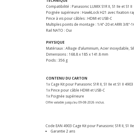
TECHNIQUE
Compatibilité : Panasonic LUMIX S1R II, S1 IIe et S1 II
Poignée supérieure : HawkLock H21 avec fixation 
Pince à vis pour câbles : HDMI et USB-C
Multiples points de montage : 1/4"-20 et ARRI 3/8"-1
Rail NATO : Oui
PHYSIQUE
Matériaux : Alliage d’aluminium, Acier inoxydable, Si
Dimensions : 168.8 x 185 x 141.8 mm
Poids : 356 g
CONTENU DU CARTON
1x Cage Kit pour Panasonic S1R II, S1 IIe et S1 II 490
1x Pince pour câble HDMI et USB-C
1x Poignée supérieure
Offre valable jusqu'au 09-08-2026 inclus.
Code EAN 4903 Cage Kit pour Panasonic S1R II, S1 IIe e
Garantie 2 ans