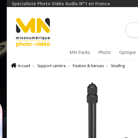
avec le code
Spécialiste Photo Vidéo Audio N°1 en France
FXVIDEO15
VOIR L'OFFRE
MN Packs
Photo
Optique
Accueil
›
Support caméra
›
Fixation & harnais
›
Smallrig