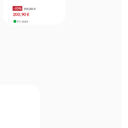
-49%
395,80 €
41,00 €
200,90 €
En stock
En stock