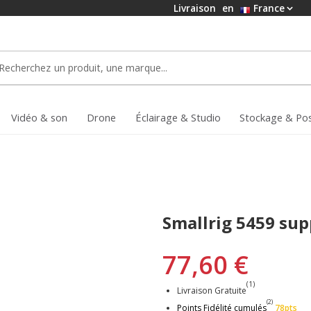
Livraison
en
France
Vidéo & son
Drone
Éclairage & Studio
Stockage & Po
Smallrig 5459 sup
77,60 €
(1)
Livraison Gratuite
(2)
Points Fidélité cumulés
78pts