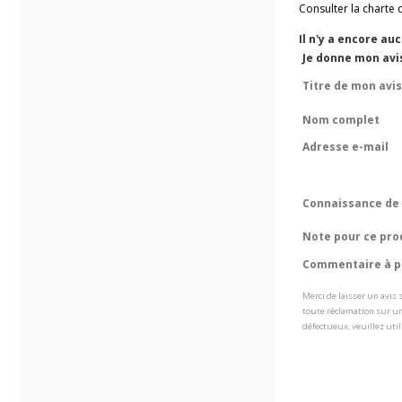
Consulter la charte 
Il n'y a encore au
Je donne mon avi
Titre de mon avis
Nom complet
Adresse e-mail
Connaissance de 
Note pour ce pro
Commentaire à pr
Merci de laisser un avis
toute réclamation sur un
défectueux, veuillez util