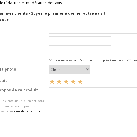
de rédaction et modération des avis.
cun avis clients - Soyez le premier à donner votre avis !
s sur
(Votre adresse e-mail n'est ni communiquée à un tiers ni affichée
la photo
duit
opos de ce produit
 sur le produit uniquement, pour
e livraison ou un produit
iser notre
formulaire de contact
.