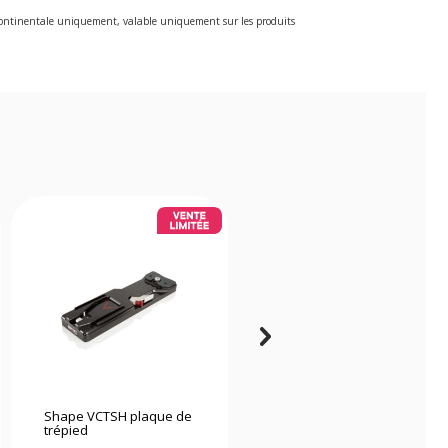
e continentale uniquement, valable uniquement sur les produits
Shape VCTSH plaque de
Edelkrone Canon LP-E6
trépied
Support batterie v1