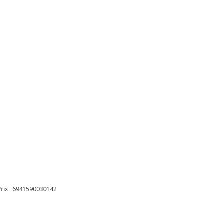
rix :
6941590030142