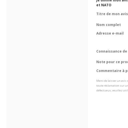
Je donne mon avis
et NATO
Titre de mon avis
Nom complet
Adresse e-mail
Connaissance de 
Note pour ce pro
Commentaire à pr
Merci de laisser un avis
toute réclamation sur un
défectueux, veuillez util