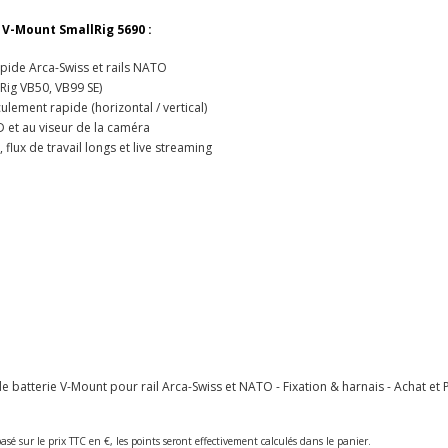
 V-Mount SmallRig 5690 :
pide Arca-Swiss et rails NATO
lRig VB50, VB99 SE)
lement rapide (horizontal / vertical)
 et au viseur de la caméra
flux de travail longs et live streaming
batterie V-Mount pour rail Arca-Swiss et NATO - Fixation & harnais - Achat et P
asé sur le prix TTC en €, les points seront effectivement calculés dans le panier.