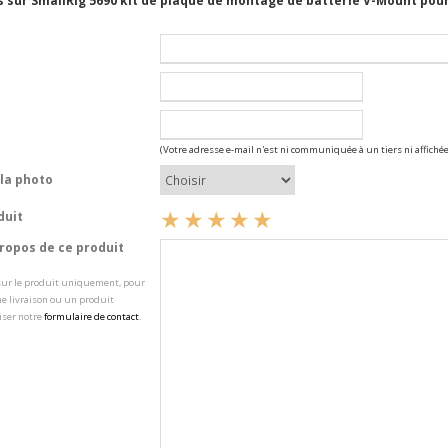
 sur SmallRig 5690 kit de plaque de montage de batterie V-Mount pour
(Votre adresse e-mail n'est ni communiquée à un tiers ni affichée
la photo
duit
opos de ce produit
 sur le produit uniquement, pour
e livraison ou un produit
iser notre
formulaire de contact
.