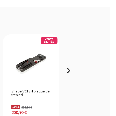
Shape VCTSH plaque de
Edelkrone Canon LP-E6
trépied
Support batterie v1
-49%
395,80 €
41,00 €
200,90 €