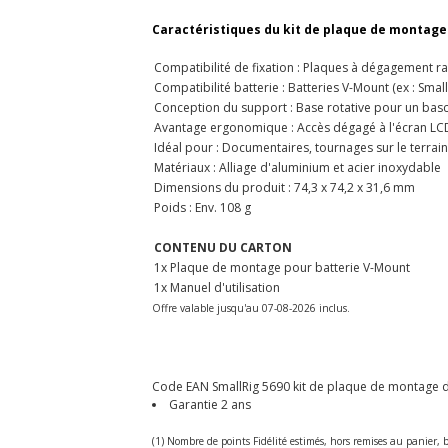
Caractéristiques du kit de plaque de montage
Compatibilité de fixation : Plaques à dégagement ra
Compatibilité batterie : Batteries V-Mount (ex : Smal
Conception du support : Base rotative pour un bascu
Avantage ergonomique : Accès dégagé à l'écran LCD
Idéal pour : Documentaires, tournages sur le terrain, 
Matériaux : Alliage d'aluminium et acier inoxydable
Dimensions du produit : 74,3 x 74,2 x 31,6 mm
Poids : Env. 108 g
CONTENU DU CARTON
1x Plaque de montage pour batterie V-Mount
1x Manuel d'utilisation
Offre valable jusqu'au 07-08-2026 inclus.
Code EAN SmallRig 5690 kit de plaque de montage de 
Garantie 2 ans
(1) Nombre de points Fidélité estimés, hors remises au panier, b