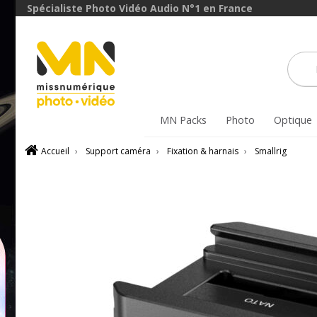
avec le code
Spécialiste Photo Vidéo Audio N°1 en France
FXVIDEO15
VOIR L'OFFRE
MN Packs
Photo
Optique
Accueil
›
Support caméra
›
Fixation & harnais
›
Smallrig