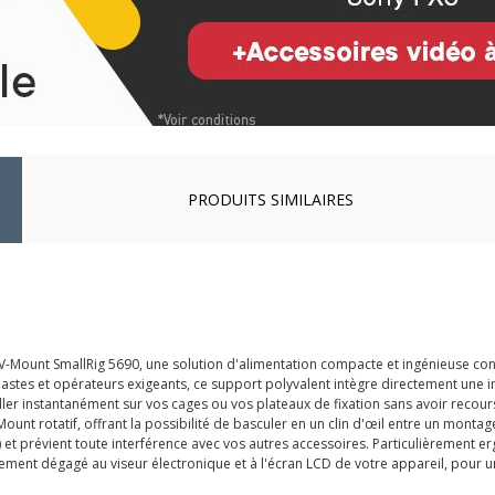
PRODUITS SIMILAIRES
V-Mount SmallRig 5690, une solution d'alimentation compacte et ingénieuse co
astes et opérateurs exigeants, ce support polyvalent intègre directement une 
taller instantanément sur vos cages ou vos plateaux de fixation sans avoir rec
t rotatif, offrant la possibilité de basculer en un clin d'œil entre un montage h
") et prévient toute interférence avec vos autres accessoires. Particulièrement
lement dégagé au viseur électronique et à l'écran LCD de votre appareil, pour 