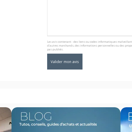
Les avis contenant : des liens ou codes informatiques malveillant
d'autres marchands, des informations personnelles ou des propo
pas publiés.