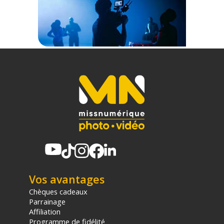
Code EAN SmallRig 5930 train d'atterrissage pliable pour Dji
Neo 2 - Autres accessoires - Achat & prix :
6941590028392
Garantie 2 ans
(1) Nombre de points Fidélité estimés, hors remises au panier, basé
sur le prix TTC en €, les points seront effectivement calculés dans le
panier.
Vos avantages
Chèques cadeaux
Parrainage
Affiliation
Programme de fidélité