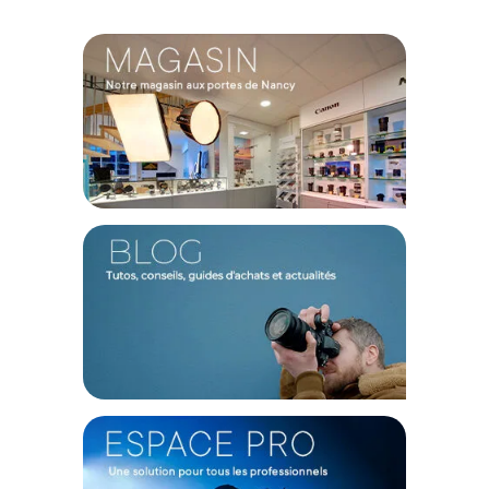
intelligente assure une compatibilité parfaite avec la forme
de rangement du drone, vous permettant de le transporter
sans contrainte. De plus, il a été dessiné pour ne jamais
obstruer les capteurs ou le compartiment batterie,
préservant ainsi 100% des performances et de la sécurité en
vol.
Caractéristiques du train d'atterrissage pliable
SmallRig 5930 pour Dji Neo 2 :
Compatibilité : DJI Neo 2
Dimensions du produit : 86,7 x 59,1 x 38,2 mm
Dimensions de l'emballage : 120 x 102,5 x 43 mm
Poids du produit : 15,3 g +/- 5,0 g
CONTENU DU CARTON
1x Train d'atterrissage pliable SmallRig 5930
Offre valable jusqu'au 07-08-2026 inclus.