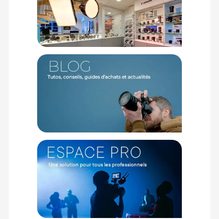
Caractéristiques de la piste d'atterrissage SmallRig
5936 :
Marque : SmallRig
Modèle : Piste d'atterrissage pliable pour drone 5936
Compatibilité : Gammes DJI Mini, Neo, Air, Avata et autres
drones
Matériaux : Polyuréthane et Polypropylène
Dimensions dépliée : 69,6 x 63 cm
Dimensions pliée : 345 x 290 mm
Poids : 808,3 +/- 5 grammes
CONTENU DU CARTON
1x Piste d'atterrissage pliable
4x Piquets de sol
4x Autocollants phosphorescents
1x Carte de garantie
Offre valable jusqu'au 08-08-2026 inclus.
Code EAN SmallRig 5936 tapis d'atterrissage pliable pour