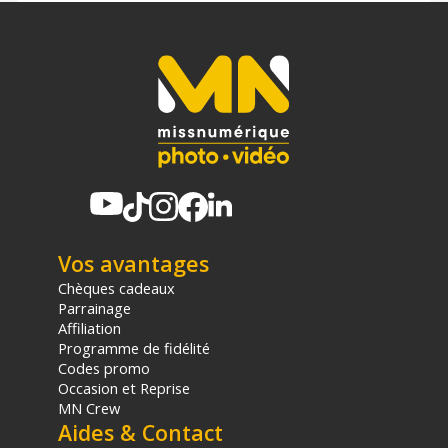
drones - Autres accessoires pour drone - Achat et Prix :
6941590028453
Garantie 2 ans
(1) Nombre de points Fidélité estimés, hors remises au panier, basé
sur le prix TTC en €, les points seront effectivement calculés dans le
panier.
Vos avantages
Chèques cadeaux
Parrainage
Affiliation
Programme de fidélité
Codes promo
Occasion et Reprise
MN Crew
Aides & Contact