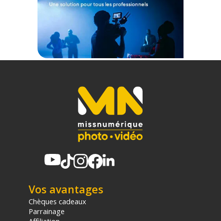
1x SSD Portable Multifonctionnel (2 To)
1x Câble de données USB-C
1x Anneau métallique
1x Manuel d'utilisation
Offre valable jusqu'au 07-08-2026 inclus.
Code EAN SmallRig 6293 SSD portable multifonctionnel de 2
To - Disque dur SSD - Achat & prix :
6941590030722
Garantie 2 ans
(1) Offre valable jusqu'au 31 Décembre 2030 à partir de 49 euros
d'achat, sur la base d'une expédition Chronopost 24H vers un point
relais situé en France continentale uniquement, valable uniquement
sur les produits de moins de 1m et moins de 20Kg.
(2) Nombre de points Fidélité estimés, hors remises au panier, basé
sur le prix TTC en €, les points seront effectivement calculés dans le
panier.
Vos avantages
Chèques cadeaux
Parrainage