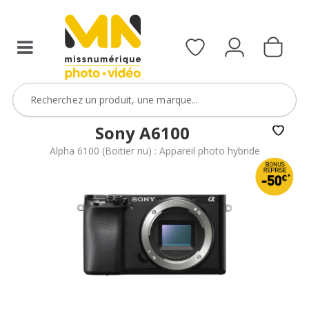
reflex,
compact,
bridge
ou
étanche)
avec
le
code
Sony A6100
BoitierBatterie5
Alpha 6100 (Boitier nu) : Appareil photo hybride
VOIR L'OFFRE