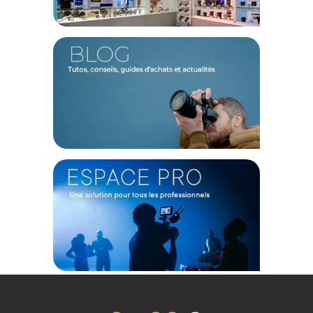
Viseur électronique et écran tactile 3"
L'a6100 est doté d’un viseur électronique OLED de 1,44
million de points et d'un écran arrière tactile 3,0" à 921 600
points et inclinable à 180°.
Connectivité poussée
Wi-Fi et Bluetooth sont bien sûr intégrés pour vous permettre
le partage sans-fil de vos images : contrôler votre appareil à
distance à partir d'un smartphone ne s'est jamais avéré être
aussi simple.
Caractéristiques de l'appareil photo hybride Sony
Alpha 6100 :
IMAGE
Monture : Sony E
Format : APS-C
Pixels réels : 25 mégapixels
Pixels effectifs : 24,2 mégapixels
Résolution maximale : 6000 x 4000
Ratio d'aspect : 1: 1, 3: 2, 16: 9
Type de capteur : CMOS