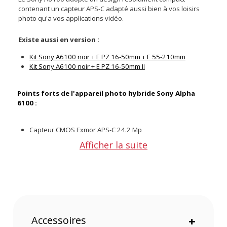
contenant un capteur APS-C adapté aussi bien à vos loisirs
photo qu'a vos applications vidéo.
Existe aussi en version :
Kit Sony A6100 noir + E PZ 16-50mm + E 55-210mm
Kit Sony A6100 noir + E PZ 16-50mm II
Points forts de l'appareil photo hybride Sony Alpha
6100 :
Capteur CMOS Exmor APS-C 24.2 Mp
Processeur d'image BIONZ X
Afficher la suite
Vidéo UHD 4K30p / Full HD 120p
Viseur OLEF 1.44 million de points
Accessoires
+