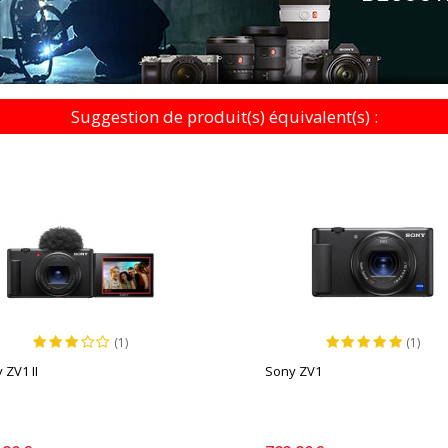
Suggestion de produit(s) équivalent(s) :
(1)
(1)
 ZV1 II
Sony ZV1