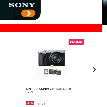
MN Pack Starter Compact Lumix
Panason
TZ99
-16%
749,70 €