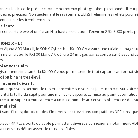
nts est le choix de prédilection de nombreux photographes passionnés. Il leur
des et précises. Non seulement le revêtement ZEISS T élimine les reflets pour ré
ent causer les tremblements.
s faute
n contraste élevé et un écran EL à haute résolution d'environ 2 359 000 pixels p
BIONZ X + LSI
 Alpha A99 Mark II, le SONY Cybershot RX100 V A assure une rafale d'image su
me en vidéo, le RX100 Mark V A délivre 24 images par seconde sur 6 secondes ple
s !
réez votre film.
egistrement simultané du RX100 V vous permettent de tout capturer au format vi
débit binaire très élevé.
e moment décisif.
omatique vous permet de rester concentré sur votre sujet et non pas sur votre 
t à la taille du sujet pour une meilleure capture. La mise au point automatique 
 à cela un super ralenti cadencé à un maximum de 40x et vous obtiendrez des vi
mplicité.
rt sans fil des photos ou des films vers les télévisions compatibles NFC ainsi q
éviseur 4K ? Les ports de câble permettent diverses connexions, notamment HDMI
Wi-Fi et vous débarrasser de tous les câbles.