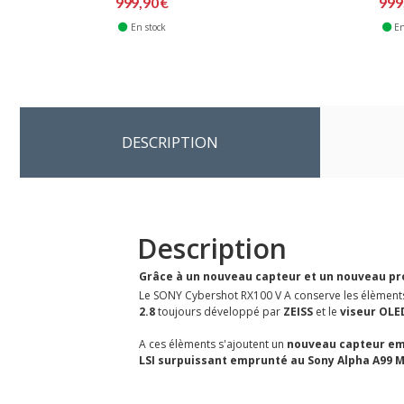
999,90 €
999
En stock
En
DESCRIPTION
Description
Grâce à un nouveau capteur et un nouveau pr
Le SONY Cybershot RX100 V A conserve les élèments q
2.8
toujours développé par
ZEISS
et le
viseur OLE
A ces élèments s'ajoutent un
nouveau capteur em
LSI surpuissant emprunté au Sony Alpha A99 M