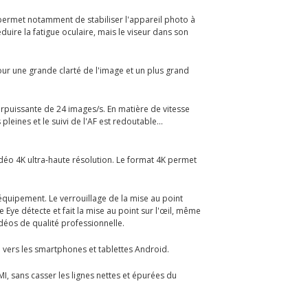
 permet notamment de stabiliser l'appareil photo à
duire la fatigue oculaire, mais le viseur dans son
our une grande clarté de l'image et un plus grand
rpuissante de 24 images/s. En matière de vitesse
ines et le suivi de l'AF est redoutable...
déo 4K ultra-haute résolution. Le format 4K permet
équipement. Le verrouillage de la mise au point
Eye détecte et fait la mise au point sur l'œil, même
déos de qualité professionnelle.
ue vers les smartphones et tablettes Android.
, sans casser les lignes nettes et épurées du