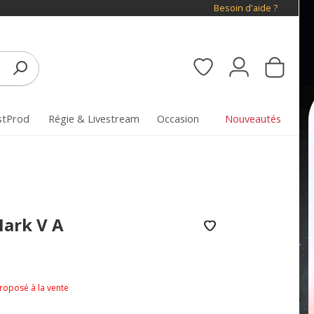
Besoin d'aide ?
stProd
Régie & Livestream
Occasion
Nouveautés
ark V A
proposé à la vente