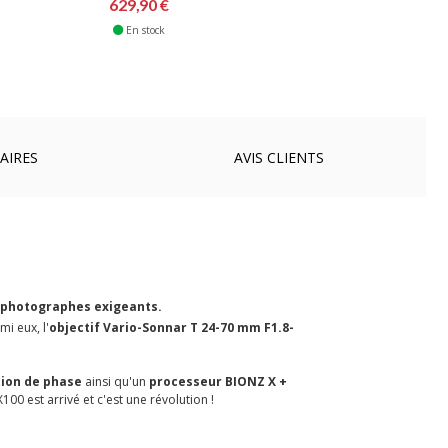
999,90
629,90 €
En stock
En sto
AIRES
AVIS
CLIENTS
s photographes exigeants.
mi eux,
l'
objectif Vario-Sonnar T 24-70 mm F1.8-
tion de phase
ainsi qu'un
processeur BIONZ X +
100 est arrivé et c'est une révolution !