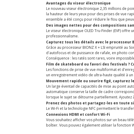
Avantages du viseur électronique
Le nouveau viseur électronique 2,35 millions de poi
la hauteur de leurs yeux pour des prises de vue rapi
ensemble a été conçu pour réduire le flou que peuv
Des images nettes pour des compositions san
Le viseur électronique OLED Tru-Finder (EVF) offre u
professionnalisme.
Capturez tous les détails avec le processeur 
Grâce au processeur BIONZ X + LSI emprunté au Sony
d'autofocus et de puissance de rafale, en photo com
Conséquence : les ratés sont rares, voire impossible
Film de skateboard ou favori des festivals ? C
Les fonctions de prise de vue multiformat et d'enr
un enregistrement vidéo de ultra-haute qualité à un 
Mouvement rapide ou sourire figé, capturez l
Un large éventail de capacités de mise au point aut
automatique conserve la taille de cadre correspondan
lorsque le sujet se détourne partiellement. Ajoutez
Prenez des photos et partagez-les en toute si
Le Wi-Fi et la technologie NFC permettent le transfe
Connexions HDMI et confort Wi-Fi
Vous souhaitez afficher vos photos sur un beau tél
boîtier. Vous pouvez également utiliser la fonction 