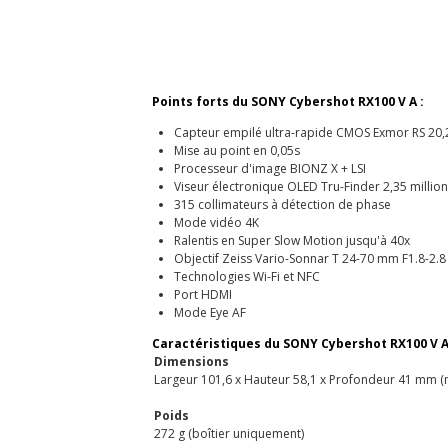
Points forts du SONY Cybershot RX100 V A :
Capteur empilé ultra-rapide CMOS Exmor RS 20,
Mise au point en 0,05s
Processeur d'image BIONZ X + LSI
Viseur électronique OLED Tru-Finder 2,35 million
315 collimateurs à détection de phase
Mode vidéo 4K
Ralentis en Super Slow Motion jusqu'à 40x
Objectif Zeiss Vario-Sonnar T 24-70 mm F1.8-2.8
Technologies Wi-Fi et NFC
Port HDMI
Mode Eye AF
Caractéristiques du SONY Cybershot RX100 V A
Dimensions
Largeur 101,6 x Hauteur 58,1 x Profondeur 41 mm (
Poids
272 g (boîtier uniquement)