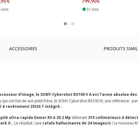
,90 €
799,90 €
 stock
En stock
ACCESSOIRES
PRODUITS SIMIL
ocesseur d'image, le SONY Cybershot RX100 V A est l'arme absolue de
ui ont fait de son petit frère, le SONY Cybershot RX100 IV, une réfèrence :
par
D à revêtement ZEISS T intégré
...
pilé ultra-rapide
Exmor RS à 20.2 Mp
délivrant
315 collimateurs à détec
ark II
... Le résultat : une
rafale hallucinante de 24 images/s
! Le nouveau RX