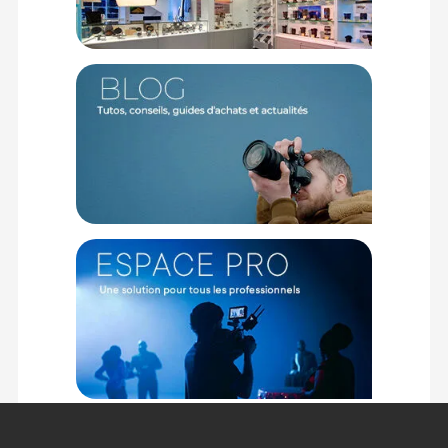
prise en main, couplé à un poids contenu d'environ 1840
grammes, soulage considérablement vos bras lors des longs
affûts en pleine nature. La réactivité est poussée à son
maximum par quatre moteurs linéaires XD qui triplent la
vitesse de mise au point par rapport à la génération
précédente, garantissant un verrouillage instantané sur les
sujets les plus erratiques, même lors de rafales extrêmes à
120 images par seconde avec un boîtier compatible.
Une ergonomie tactile et sécurisante sous vos doigts
L'innovation se poursuit avec l'ajout d'une bague de fonction
assignable qui métamorphose votre flux de travail, vous
permettant d'un simple geste de basculer en mode
recadrage APS-C pour étendre votre allonge virtuelle ou de
réaliser des transitions de point fluides en vidéo via la
fonction Power Focus. Le commutateur de la bague de zoom
vous offre la liberté de choisir entre une fluidité absolue pour
suivre un oiseau en plein vol, ou une friction ferme pour
sécuriser un cadrage méticuleux.
Caractéristiques de l'objectif Sony FE 100-400mm F4.5
GM OSS :