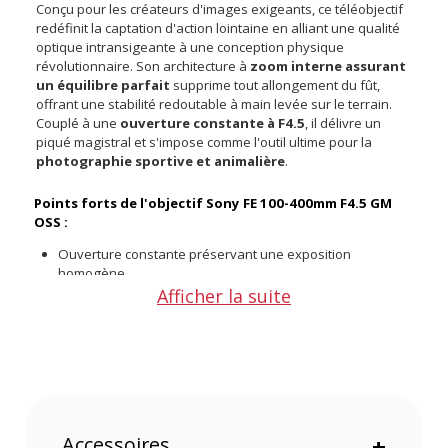
Conçu pour les créateurs d'images exigeants, ce téléobjectif
redéfinit la captation d'action lointaine en alliant une qualité
optique intransigeante à une conception physique
révolutionnaire. Son architecture à
zoom interne assurant
un équilibre parfait
supprime tout allongement du fût,
offrant une stabilité redoutable à main levée sur le terrain.
Couplé à une
ouverture constante à F4.5
, il délivre un
piqué magistral et s'impose comme l'outil ultime pour la
photographie sportive et animalière
.
Points forts de l'objectif Sony FE 100-400mm F4.5 GM
OSS :
Ouverture constante préservant une exposition
homogène
Ingénierie de zoom interne maintenant le centre de
Afficher la suite
gravité
Suivi autofocus fulgurant propulsé par quatre moteurs
linéaires
Lentille ED XA inédite éliminant les aberrations optiques
complexes
Bague de fonction personnalisable fluidifiant vos
ajustements
Accessoires
+
Fente antivol intégrée sécurisant votre matériel en