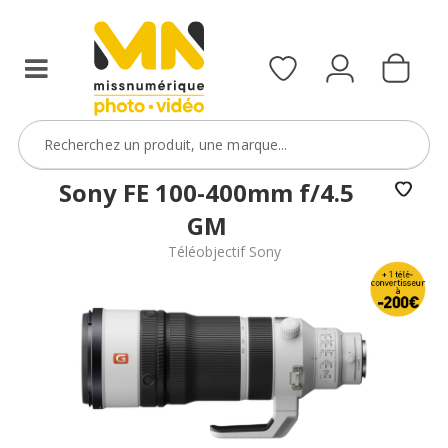
avec
téléobjectif
le
Sony
code
avec
ObjectifFiltre5
le
code
VOIR L'OFFRE
TELE200
VOIR L'OFFRE
Sony FE 100-400mm f/4.5
GM
Téléobjectif Sony