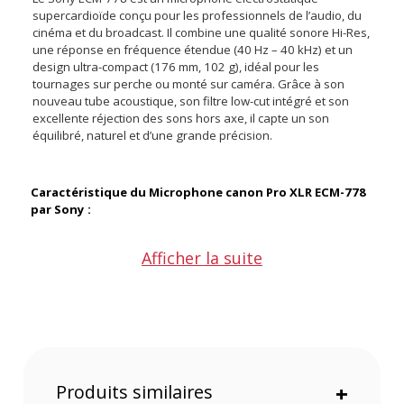
supercardioïde conçu pour les professionnels de l’audio, du
cinéma et du broadcast. Il combine une qualité sonore Hi-Res,
une réponse en fréquence étendue (40 Hz – 40 kHz) et un
design ultra-compact (176 mm, 102 g), idéal pour les
tournages sur perche ou monté sur caméra. Grâce à son
nouveau tube acoustique, son filtre low-cut intégré et son
excellente réjection des sons hors axe, il capte un son
équilibré, naturel et d’une grande précision.
Caractéristique du Microphone canon Pro XLR ECM-778
par Sony :
Type de microphone
Afficher la suite
• Électret à condensateur
• Monophonique (mono)
Directivité
• Supercardioïde (capture frontale étroite)
• Nouveau tube acoustique pour réduire les sons latéraux et
arrière
Produits similaires
+