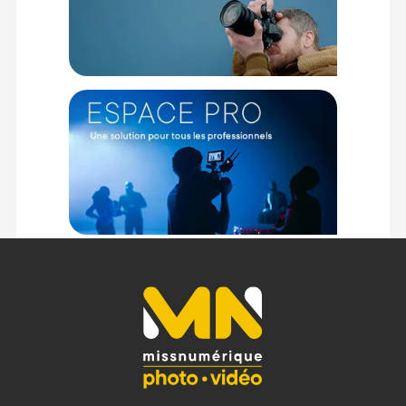
Connectique
• Sortie XLR 3 broches (équilibrée)
• Alimentation fantôme : 44 V à 52 V DC
• Consommation : ? 4 mA
Dimensions et poids
• Longueur : 176 mm
• Diamètre : 20 mm
• Poids : 102 g
Température de fonctionnement
• 0 °C à +60 °C
Contenu du carton
1x Pare-vent en mousse
1x Pare-vent en fourrure
1x Porte-microphone
1x Adaptateur de support
1x Câble XLR court
1x Mallette de transport rigide